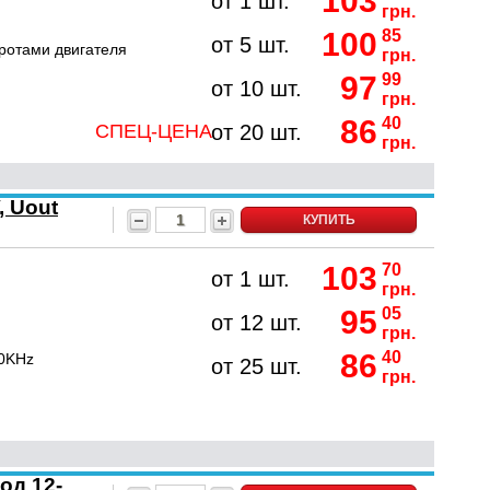
103
от 1 шт.
грн.
100
85
от 5 шт.
ротами двигателя
грн.
97
99
от 10 шт.
грн.
86
40
СПЕЦ-ЦЕНА
от 20 шт.
грн.
 Uout
КУПИТЬ
103
70
от 1 шт.
грн.
95
05
от 12 шт.
грн.
86
40
80KHz
от 25 шт.
грн.
од 12-