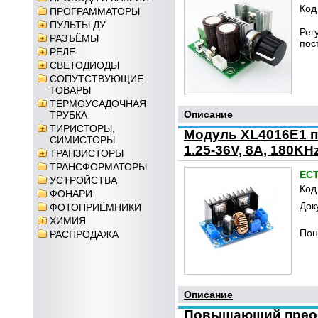
Код
ПРОГРАММАТОРЫ
ПУЛЬТЫ ДУ
Рег
РАЗЪЁМЫ
пос
РЕЛЕ
СВЕТОДИОДЫ
СОПУТСТВУЮЩИЕ
ТОВАРЫ
ТЕРМОУСАДОЧНАЯ
Описание
ТРУБКА
ТИРИСТОРЫ,
Модуль XL4016E1 п
СИМИСТОРЫ
1.25-36V, 8A, 180KH
ТРАНЗИСТОРЫ
ТРАНСФОРМАТОРЫ
ЕС
УСТРОЙСТВА
Код
ФОНАРИ
Док
ФОТОПРИЁМНИКИ
ХИМИЯ
Пон
РАСПРОДАЖА
Описание
Повышающий преобр