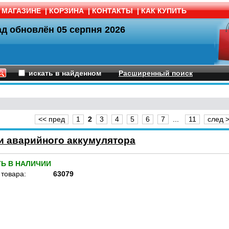
 МАГАЗИНЕ
|
КОРЗИНА
|
КОНТАКТЫ
|
КАК КУПИТЬ
ад обновлён
05 серпня 2026
искать в найденном
Расширенный поиск
<< пред
1
2
3
4
5
6
7
...
11
след 
 аварийного аккумулятора
ТЬ В НАЛИЧИИ
 товара:
63079