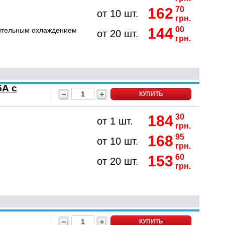
162
70
от 10 шт.
грн.
144
00
ительным охлаждением
от 20 шт.
грн.
5А с
КУПИТЬ
184
30
от 1 шт.
грн.
168
95
от 10 шт.
грн.
153
60
от 20 шт.
грн.
КУПИТЬ