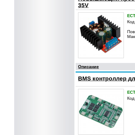
35V
ЕС
Код
Пов
Мак
Описание
BMS контроллер для
ЕС
Код