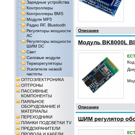
Зарядные устройства
Контроллеры
Контроллеры BMS
Модули MP3
Радио RF, Bluetooth
Описание
Регуляторы мощности
AC
Регуляторы мощности
Модуль BK8000L Blu
ШИМ DC
Свет
ЕС
Силовые модули
Код
Терморегуляторы
Усилители низкой
Док
частоты
ОПТОЭЛЕКТРОНИКА
Мод
ОПТРОНЫ
ПАССИВНЫЕ
КОМПОНЕНТЫ
ПАЯЛЬНОЕ
ОБОРУДОВАНИЕ И
Описание
МАТЕРИАЛЫ
ПЕРЕХОДНИКИ
ШИМ регулятор обо
ПЛАНКИ ПОДСВЕТКИ TV
ПРЕДОХРАНИТЕЛИ
ЕС
ПРОВОДА И КАБЕЛИ