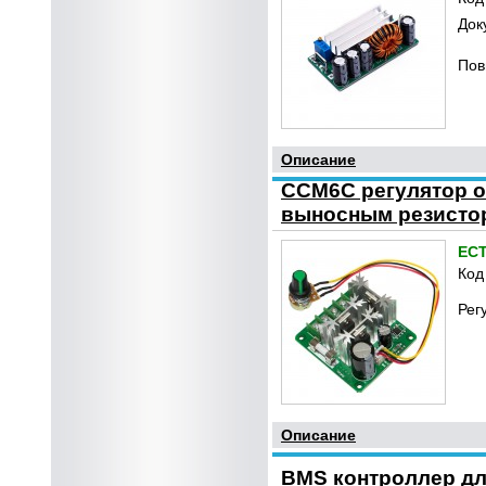
Док
Пов
Описание
CCM6C регулятор об
выносным резисто
ЕС
Код
Рег
Описание
BMS контроллер для