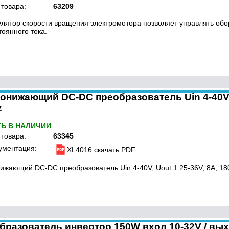
 товара:
63209
улятор скорости вращения электромотора позволяет управлять обо
тоянного тока.
онижающий DC-DC преобразователь Uin 4-40V,
z
ТЬ В НАЛИЧИИ
 товара:
63345
ументация:
XL4016 скачать PDF
ижающий DC-DC преобразователь Uin 4-40V, Uout 1.25-36V, 8A, 1
азователь инвертор 150W вход 10-32V / вых