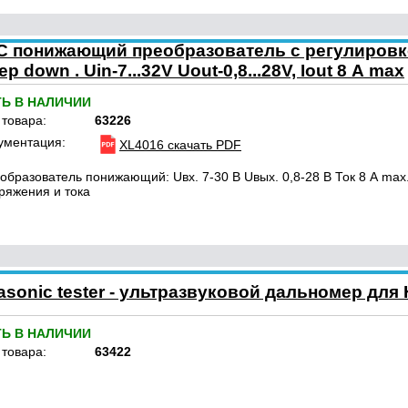
 понижающий преобразователь с регулировко
 down . Uin-7...32V Uout-0,8...28V, Iout 8 А max
ТЬ В НАЛИЧИИ
 товара:
63226
ументация:
XL4016 скачать PDF
образователь понижающий: Uвх. 7-30 В Uвых. 0,8-28 В Ток 8 А max
ряжения и тока
rasonic tester - ультразвуковой дальномер для
ТЬ В НАЛИЧИИ
 товара:
63422