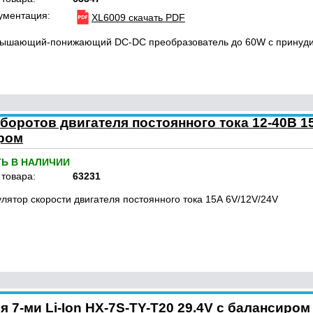
ументация:
XL6009 скачать PDF
ышающий-понижающий DC-DC преобразователь до 60W c принуд
оротов двигателя постоянного тока 12-40В 1
ром
ТЬ В НАЛИЧИИ
 товара:
63231
улятор скорости двигателя постоянного тока 15А 6V/12V/24V
 7-ми Li-Ion HX-7S-TY-T20 29.4V с балансиром