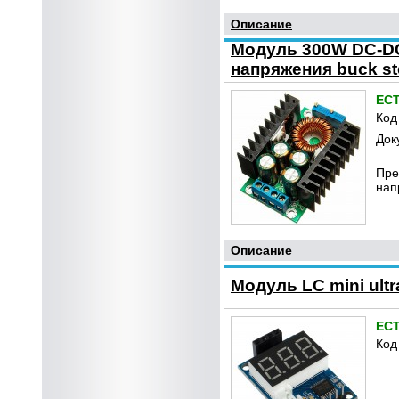
Описание
Модуль 300W DC-DC
напряжения buck step
ЕС
Код
Док
Пре
нап
Описание
Модуль LC mini ult
ЕС
Код