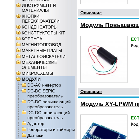
ИНСТРУМЕНТ И
МАТЕРИАЛЫ
Описание
КНОПКИ,
ПЕРЕКЛЮЧАТЕЛИ
Модуль Повышающий
КОНДЕНСАТОРЫ
КОНСТРУКТОРЫ KIT
КОРПУСА
ЕС
МАГНИТОПРОВОД
Код
МАКЕТНЫЕ ПЛАТЫ
МЕТАЛЛОИСКАТЕЛИ
МЕХАНИЧЕСКИЕ
ЭЛЕМЕНТЫ
МИКРОСХЕМЫ
МОДУЛИ
DC-AC инвертор
DC-DC SEPIC
Описание
преобразователь
DC-DC повышающий
Модуль XY-LPWM п
преобразователь
DC-DC понижающий
преобразователь
ЕС
Адаптер
Код
Генераторы и таймеры
Датчики