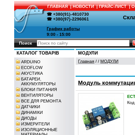
ГЛАВНАЯ
|
НОВОСТИ
|
ПРАЙС-ЛИСТ
|
О
☎ +380(91)-4810730
Скл
☎ +380(97)-2296061
График работы
9:00 - 15:00
Поиск
КАТАЛОГ ТОВАРІВ
МОДУЛИ
Главная
/
/
МОДУЛИ
ARDUINO
ECOFLOW
АКУСТИКА
БАТАРЕИ,
Модуль коммутации
АККУМУЛЯТОРЫ
БЛОКИ ПИТАНИЯ
ВЕНТИЛЯТОРЫ
ЕС
ВСЕ ДЛЯ РЕМОНТА
Код
ДАТЧИКИ
ДИНАМІКИ
ДИОДЫ
ИЗМЕРИТЕЛИ
ИЗОЛЯЦИОННЫЕ
МАТЕРИАЛЫ