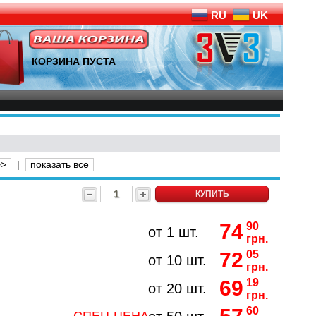
RU
UK
КОРЗИНА ПУСТА
>>
|
показать все
КУПИТЬ
74
90
от 1 шт.
грн.
72
05
от 10 шт.
грн.
69
19
от 20 шт.
грн.
60