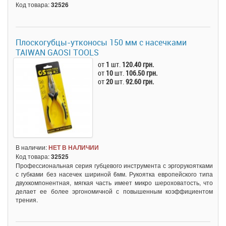
Код товара:
32526
Плоскогубцы-утконосы 150 мм с насечками
TAIWAN GAOSI TOOLS
от
1
шт.
120.40 грн.
от
10
шт.
106.50 грн.
от
20
шт.
92.60 грн.
В наличии:
НЕТ В НАЛИЧИИ
Код товара:
32525
Профессиональная серия губцевого инструмента с эргорукоятками
с губками без насечек шириной 6мм. Рукоятка европейского типа
двухкомпонентная, мягкая часть имеет микро шероховатость, что
делает ее более эргономичной с повышенным коэффициентом
трения.