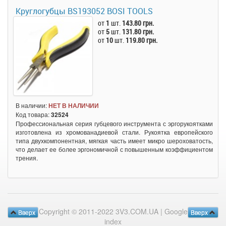
Круглогубцы BS193052 BOSI TOOLS
от
1
шт.
143.80 грн.
от
5
шт.
131.80 грн.
от
10
шт.
119.80 грн.
В наличии:
НЕТ В НАЛИЧИИ
Код товара:
32524
Профессиональная серия губцевого инструмента с эргорукоятками
изготовлена из хромованадиевой стали. Рукоятка европейского
типа двухкомпонентная, мягкая часть имеет микро шероховатость,
что делает ее более эргономичной с повышенным коэффициентом
трения.
Copyright © 2011-2022 3V3.COM.UA |
Google
Вверх
Вверх
index