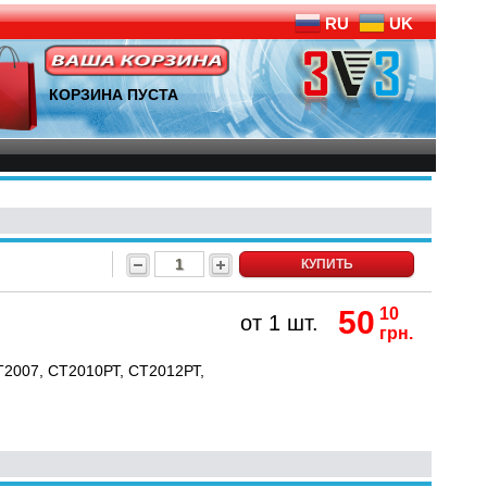
RU
UK
КОРЗИНА ПУСТА
КУПИТЬ
50
10
от 1 шт.
грн.
2007, CT2010РТ, CT2012РТ,