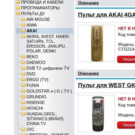
ПРОВОДА И КАБЕЛИ
Описание
ПРОГРАММАТОРЫ
ПУЛЬТЫ ДУ
Пульт для AKAI 4G
AIR MOUSE
AIWA
НЕТ В 
AKAI
Код това
AKIRA, AVEST, HAIER,
SATURN, TCL,
Модель:
ERISSON, JANLIPU,
CTG214
POLAR, DENKI
BEKO
Уведом
DAEWOO
DVB T2 цифровое TV
Описание
DVD
ERGO (TV)
Пульт для WEST GK
FUNAI
GOLDSTAR и LG ( TV )
GRUNDIG
НЕТ В 
HISENSE
Код това
HITACHI
HUNDAI,GROL,
Модель:
SITRINICS,BRAVIS,
CHINA TV
Уведом
JVC