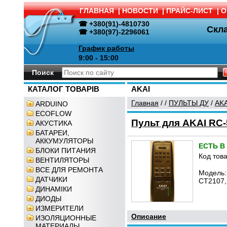
ГЛАВНАЯ
|
НОВОСТИ
|
ПРАЙС-ЛИСТ
|
О
☎ +380(91)-4810730
Скл
☎ +380(97)-2296061
График работы
9:00 - 15:00
Поиск
КАТАЛОГ ТОВАРІВ
AKAI
Главная
/
/
ПУЛЬТЫ ДУ
/
AKA
ARDUINO
ECOFLOW
Пульт для AKAI RC
АКУСТИКА
БАТАРЕИ,
АККУМУЛЯТОРЫ
ЕСТЬ В
БЛОКИ ПИТАНИЯ
Код това
ВЕНТИЛЯТОРЫ
ВСЕ ДЛЯ РЕМОНТА
Модель:
ДАТЧИКИ
CT2107,
ДИНАМІКИ
ДИОДЫ
ИЗМЕРИТЕЛИ
Описание
ИЗОЛЯЦИОННЫЕ
МАТЕРИАЛЫ