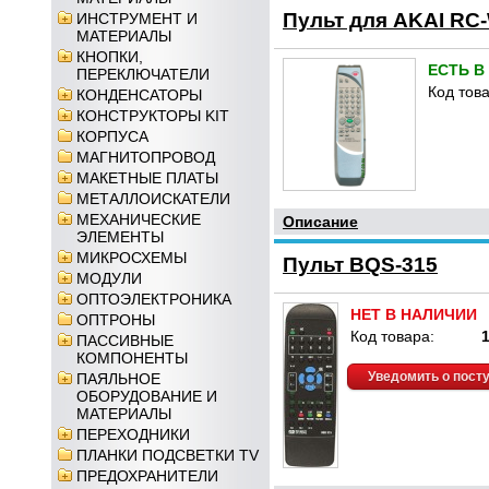
Пульт для AKAI RC
ИНСТРУМЕНТ И
МАТЕРИАЛЫ
КНОПКИ,
ЕСТЬ В
ПЕРЕКЛЮЧАТЕЛИ
Код това
КОНДЕНСАТОРЫ
КОНСТРУКТОРЫ KIT
КОРПУСА
МАГНИТОПРОВОД
МАКЕТНЫЕ ПЛАТЫ
МЕТАЛЛОИСКАТЕЛИ
МЕХАНИЧЕСКИЕ
Описание
ЭЛЕМЕНТЫ
МИКРОСХЕМЫ
Пульт BQS-315
МОДУЛИ
ОПТОЭЛЕКТРОНИКА
НЕТ В НАЛИЧИИ
ОПТРОНЫ
Код товара:
ПАССИВНЫЕ
КОМПОНЕНТЫ
Уведомить о пост
ПАЯЛЬНОЕ
ОБОРУДОВАНИЕ И
МАТЕРИАЛЫ
ПЕРЕХОДНИКИ
ПЛАНКИ ПОДСВЕТКИ TV
ПРЕДОХРАНИТЕЛИ