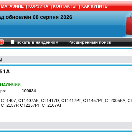
 МАГАЗИНЕ
|
КОРЗИНА
|
КОНТАКТЫ
|
КАК КУПИТЬ
ад обновлён
08 серпня 2026
искать в найденном
Расширенный поиск
I
-51A
 НАЛИЧИИ
ра:
100034
 CT1407, CT1407АЕ, CT1417D, CT1417РТ, CT1457РТ, CT2005ЕА, CT
 CT2157Р, CT2157РТ, CT2167АТ