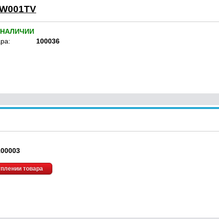
-W001TV
 НАЛИЧИИ
ра:
100036
100003
уплении товара