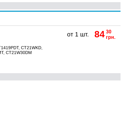
84
30
от 1 шт.
грн.
T1419PDT, CT21WKD,
MT, CT21W30DM