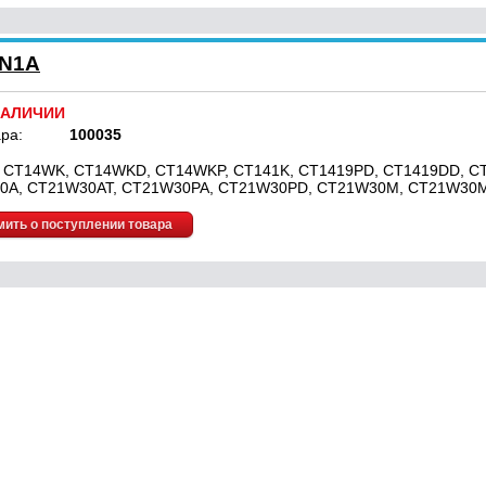
-N1A
НАЛИЧИИ
ра:
100035
 CT14WK, CT14WKD, CT14WKP, CT141K, CT1419PD, CT1419DD, C
0A, CT21W30AT, CT21W30PA, CT21W30PD, CT21W30M, CT21W30
ить о поступлении товара