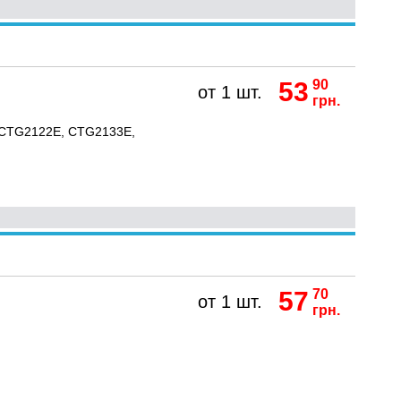
53
90
от 1 шт.
грн.
 CTG2122E, CTG2133E,
57
70
от 1 шт.
грн.