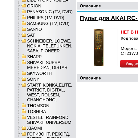
LIBERTON , ROMSAT
ORION
Описание
PANASONIC (TV, DVD)
Пульт для AKAI RC
PHILIPS (TV, DVD)
SAMSUNG (TV, DVD)
SANYO
НЕТ В 
SAT
Код това
SCHNEIDER, LOEWE,
NOKIA, TELEFUNKEN,
Модель:
SABA, PIONEER
CT21W3
SHARP
SHIVAKI, SUPRA,
Уведом
MEREDIAN, DISTAR
SKYWORTH
Описание
SONY
START, KONKA,ELITE,
PATRIOT, DIGITAL,
WEST, ROLSEN,
CHANGHONG,
THOMSON
TOSHIBA
VESTEL, RAINFORD,
SHIVAKI, UNIVERSUM
XIAOMI
ГОРИЗОНТ, РЕКОРД,