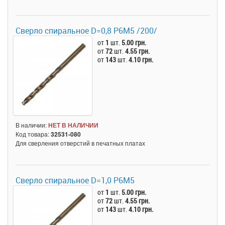
Сверло спиральное D=0,8 Р6M5 /200/
от
1
шт.
5.00 грн.
от
72
шт.
4.55 грн.
от
143
шт.
4.10 грн.
В наличии:
НЕТ В НАЛИЧИИ
Код товара:
32531-080
Для сверления отверстий в печатных платах
Сверло спиральное D=1,0 Р6М5
от
1
шт.
5.00 грн.
от
72
шт.
4.55 грн.
от
143
шт.
4.10 грн.