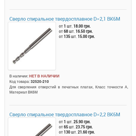
Сверло спиральное твердосплавное D=2,1 BK6M
от
1
шт.
18.00 грн.
от
68
шт.
16.50 грн.
от
135
шт.
15.00 грн.
В наличии:
НЕТ В НАЛИЧИИ
Код товара:
32520-210
Для сверления отверстий в печатных платах, Класс точности А,
Материал ВК6М
Сверло спиральное твердосплавное D=2,2 BK6M
от
1
шт.
25.90 грн.
от
65
шт.
23.75 грн.
от
130
шт.
21.60 грн.