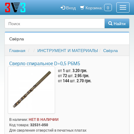
Вход
Корзина:
0
Найти
Свёрла
Главная
ИНСТРУМЕНТ И МАТЕРИАЛЫ
Свёрла
Сверло спиральное D=0,5 Р6M5
от
1
шт.
3.20 грн.
от
72
шт.
2.95 грн.
от
144
шт.
2.70 грн.
В наличии:
НЕТ В НАЛИЧИИ
Код товара:
32531-050
Для сверления отверстий в печатных платах