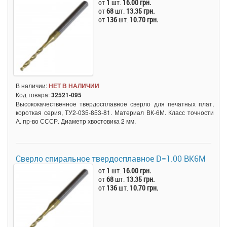
от
1
шт.
16.00 грн.
от
68
шт.
13.35 грн.
от
136
шт.
10.70 грн.
В наличии:
НЕТ В НАЛИЧИИ
Код товара:
32521-095
Высококачественное твердосплавное сверло для печатных плат,
короткая серия, ТУ2-035-853-81. Материал ВК-6М. Класс точности
А. пр-во СССР. Диаметр хвостовика 2 мм.
Сверло спиральное твердосплавное D=1.00 BK6M
от
1
шт.
16.00 грн.
от
68
шт.
13.35 грн.
от
136
шт.
10.70 грн.