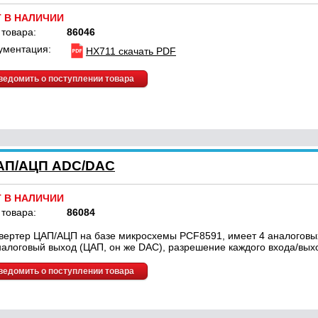
Т В НАЛИЧИИ
 товара:
86046
ументация:
HX711 скачать PDF
ведомить о поступлении товара
АП/АЦП ADC/DAC
Т В НАЛИЧИИ
 товара:
86084
вертер ЦАП/АЦП на базе микросхемы PCF8591, имеет 4 аналоговых
налоговый выход (ЦАП, он же DAC), разрешение каждого входа/вых
ведомить о поступлении товара