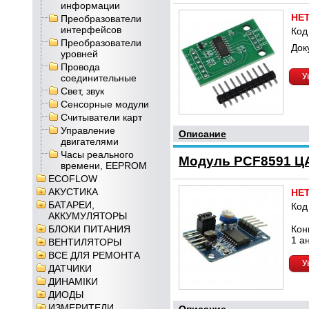
информации
НЕ
Преобразователи
интерфейсов
Код
Преобразователи
Док
уровней
Провода
У
соединительные
Свет, звук
Сенсорные модули
Считыватели карт
Управление
Описание
двигателями
Часы реального
Модуль PCF8591 Ц
времени, EEPROM
ECOFLOW
АКУСТИКА
НЕ
БАТАРЕИ,
Код
АККУМУЛЯТОРЫ
БЛОКИ ПИТАНИЯ
Кон
1 а
ВЕНТИЛЯТОРЫ
ВСЕ ДЛЯ РЕМОНТА
У
ДАТЧИКИ
ДИНАМІКИ
ДИОДЫ
ИЗМЕРИТЕЛИ