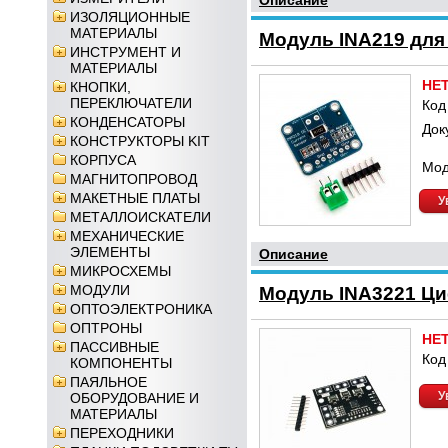
Описание
ИЗОЛЯЦИОННЫЕ
МАТЕРИАЛЫ
Модуль INA219 для
ИНСТРУМЕНТ И
МАТЕРИАЛЫ
НЕ
КНОПКИ,
ПЕРЕКЛЮЧАТЕЛИ
Код
КОНДЕНСАТОРЫ
Док
КОНСТРУКТОРЫ KIT
КОРПУСА
Мод
МАГНИТОПРОВОД
МАКЕТНЫЕ ПЛАТЫ
У
МЕТАЛЛОИСКАТЕЛИ
МЕХАНИЧЕСКИЕ
ЭЛЕМЕНТЫ
Описание
МИКРОСХЕМЫ
МОДУЛИ
Модуль INA3221 Ци
ОПТОЭЛЕКТРОНИКА
ОПТРОНЫ
НЕ
ПАССИВНЫЕ
Код
КОМПОНЕНТЫ
ПАЯЛЬНОЕ
У
ОБОРУДОВАНИЕ И
МАТЕРИАЛЫ
ПЕРЕХОДНИКИ