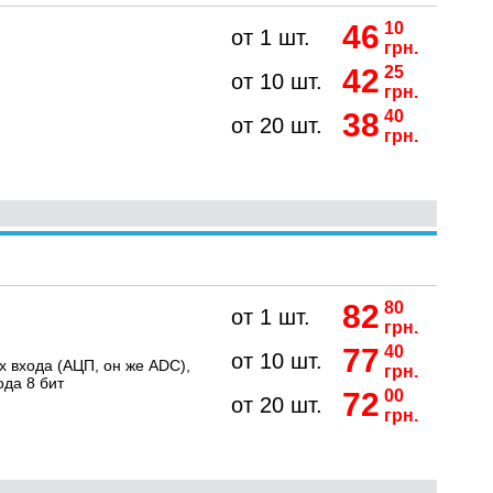
46
10
от 1 шт.
грн.
42
25
от 10 шт.
грн.
38
40
от 20 шт.
грн.
82
80
от 1 шт.
грн.
77
40
от 10 шт.
 входа (АЦП, он же ADC),
грн.
ода 8 бит
72
00
от 20 шт.
грн.