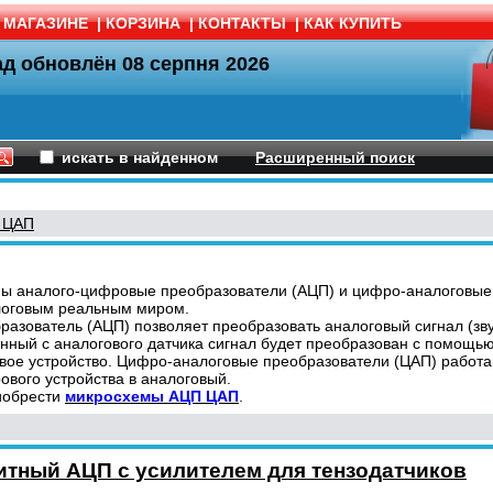
 МАГАЗИНЕ
|
КОРЗИНА
|
КОНТАКТЫ
|
КАК КУПИТЬ
ад обновлён
08 серпня 2026
искать в найденном
Расширенный поиск
 ЦАП
 аналого-цифровые преобразователи (АЦП) и цифро-аналоговые п
логовым реальным миром.
ователь (АЦП) позволяет преобразовать аналоговый сигнал (звук,
енный с аналогового датчика сигнал будет преобразован с помощь
вое устройство. Цифро-аналоговые преобразователи (ЦАП) работаю
ового устройства в аналоговый.
иобрести
микросхемы АЦП ЦАП
.
итный АЦП с усилителем для тензодатчиков