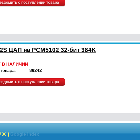
ведомить о поступлении товара
I2S ЦАП на PCM5102 32-бит 384K
Т В НАЛИЧИИ
 товара:
86242
ведомить о поступлении товара
730 |
Google index