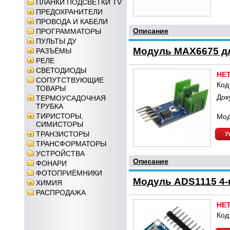
ПЛАНКИ ПОДСВЕТКИ TV
ПРЕДОХРАНИТЕЛИ
ПРОВОДА И КАБЕЛИ
Описание
ПРОГРАММАТОРЫ
ПУЛЬТЫ ДУ
Модуль MAX6675 дл
РАЗЪЁМЫ
РЕЛЕ
СВЕТОДИОДЫ
НЕ
СОПУТСТВУЮЩИЕ
Код
ТОВАРЫ
Док
ТЕРМОУСАДОЧНАЯ
ТРУБКА
ТИРИСТОРЫ,
Мод
СИМИСТОРЫ
ТРАНЗИСТОРЫ
У
ТРАНСФОРМАТОРЫ
УСТРОЙСТВА
Описание
ФОНАРИ
ФОТОПРИЁМНИКИ
Модуль ADS1115 4-
ХИМИЯ
РАСПРОДАЖА
НЕ
Код