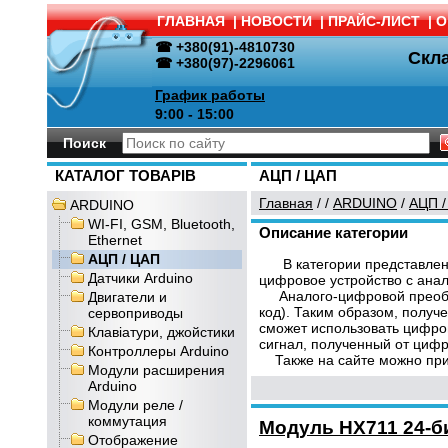
ГЛАВНАЯ
|
НОВОСТИ
|
ПРАЙС-ЛИСТ
|
О
☎ +380(91)-4810730
Скл
☎ +380(97)-2296061
График работы
9:00 - 15:00
Поиск
КАТАЛОГ ТОВАРІВ
АЦП / ЦАП
Главная
/
/
ARDUINO
/
АЦП /
ARDUINO
WI-FI, GSM, Bluetooth,
Описание категории
Ethernet
АЦП / ЦАП
В категории представлены
Датчики Arduino
цифровое устройство с ана
Аналого-цифровой преобраз
Двигатели и
код). Таким образом, получ
сервоприводы
сможет использовать цифро
Клавіатури, джойстики
сигнал, полученный от цифр
Контроллеры Arduino
Также на сайте можно пр
Модули расширения
Arduino
Модули реле /
коммутация
Модуль HX711 24-б
Отображение