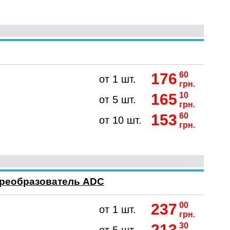
176
60
от 1 шт.
грн.
165
10
от 5 шт.
грн.
153
60
от 10 шт.
грн.
преобразователь ADC
237
00
от 1 шт.
грн.
213
30