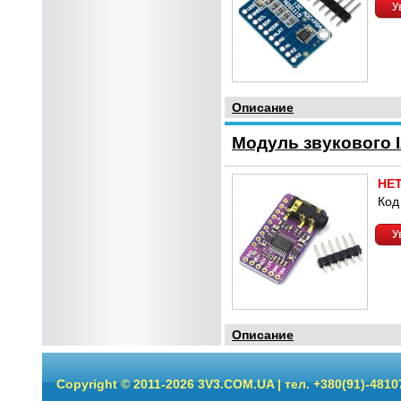
У
Описание
Модуль звукового 
НЕ
Код
У
Описание
Copyright © 2011-2026 3V3.COM.UA | тел. +380(91)-4810