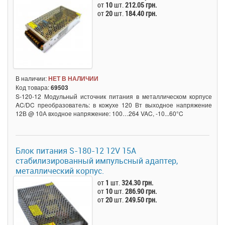
от
10
шт.
212.05 грн.
от
20
шт.
184.40 грн.
В наличии:
НЕТ В НАЛИЧИИ
Код товара:
69503
S-120-12 Модульный источник питания в металлическом корпусе
AC/DC преобразователь: в кожухе 120 Вт выходное напряжение
12В @ 10А входное напряжение: 100…264 VAC, -10...60°C
Блок питания S-180-12 12V 15A
стабилизированный импульсный адаптер,
металлический корпус.
от
1
шт.
324.30 грн.
от
10
шт.
286.90 грн.
от
20
шт.
249.50 грн.