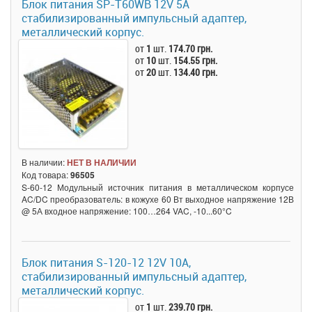
Блок питания SP-T60WB 12V 5A
стабилизированный импульсный адаптер,
металлический корпус.
от
1
шт.
174.70 грн.
от
10
шт.
154.55 грн.
от
20
шт.
134.40 грн.
В наличии:
НЕТ В НАЛИЧИИ
Код товара:
96505
S-60-12 Модульный источник питания в металлическом корпусе
AC/DC преобразователь: в кожухе 60 Вт выходное напряжение 12В
@ 5А входное напряжение: 100…264 VAC, -10...60°C
Блок питания S-120-12 12V 10A,
стабилизированный импульсный адаптер,
металлический корпус.
от
1
шт.
239.70 грн.