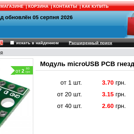
 МАГАЗИНЕ
|
КОРЗИНА
|
КОНТАКТЫ
|
КАК КУПИТЬ
ад обновлён
05 серпня 2026
искать в найденном
Расширенный поиск
ер
Модуль microUSB PCB гнезд
60
от
2
грн
от 1 шт.
3.70
грн.
от 20 шт.
3.15
грн.
от 40 шт.
2.60
грн.