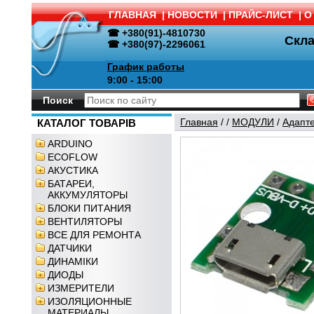
ГЛАВНАЯ
|
НОВОСТИ
|
ПРАЙС-ЛИСТ
|
О
☎ +380(91)-4810730
Скл
☎ +380(97)-2296061
График работы
9:00 - 15:00
Поиск
Главная
/
/
МОДУЛИ
/
Адапт
КАТАЛОГ ТОВАРІВ
ARDUINO
ECOFLOW
АКУСТИКА
БАТАРЕИ,
АККУМУЛЯТОРЫ
БЛОКИ ПИТАНИЯ
ВЕНТИЛЯТОРЫ
ВСЕ ДЛЯ РЕМОНТА
ДАТЧИКИ
ДИНАМІКИ
ДИОДЫ
ИЗМЕРИТЕЛИ
ИЗОЛЯЦИОННЫЕ
МАТЕРИАЛЫ