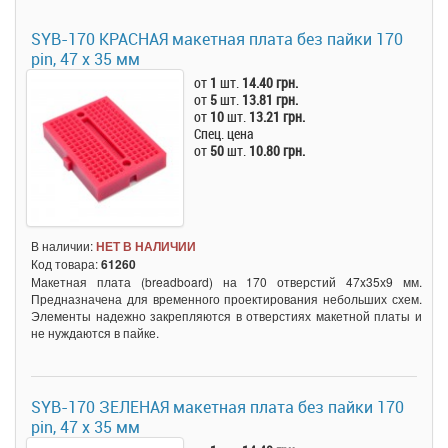
SYB-170 КРАСНАЯ макетная плата без пайки 170
pin, 47 x 35 мм
от
1
шт.
14.40 грн.
от
5
шт.
13.81 грн.
от
10
шт.
13.21 грн.
Спец. цена
от
50
шт.
10.80 грн.
В наличии:
НЕТ В НАЛИЧИИ
Код товара:
61260
Макетная плата (breadboard) на 170 отверстий 47x35х9 мм.
Предназначена для временного проектирования небольших схем.
Элементы надежно закрепляются в отверстиях макетной платы и
не нуждаются в пайке.
SYB-170 ЗЕЛЕНАЯ макетная плата без пайки 170
pin, 47 x 35 мм