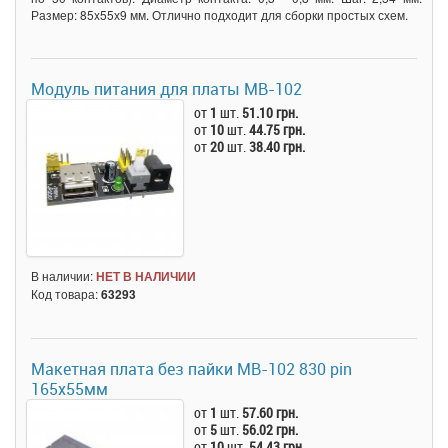
Размер: 85x55х9 мм. Отлично подходит для сборки простых схем.
Модуль питания для платы MB-102
от
1
шт.
51.10 грн.
от
10
шт.
44.75 грн.
от
20
шт.
38.40 грн.
В наличии:
НЕТ В НАЛИЧИИ
Код товара:
63293
Макетная плата без пайки MB-102 830 pin
165x55мм
от
1
шт.
57.60 грн.
от
5
шт.
56.02 грн.
от
10
шт.
54.43 грн.