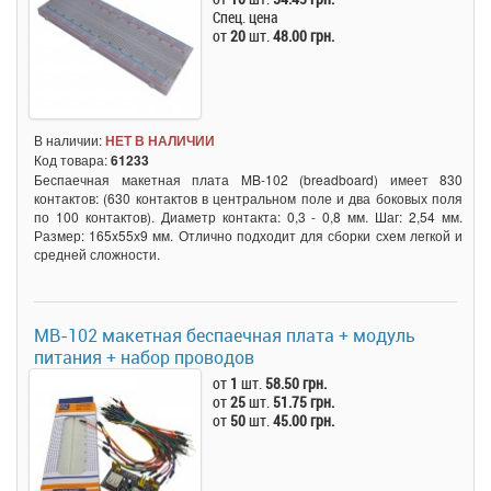
Спец. цена
от
20
шт.
48.00 грн.
В наличии:
НЕТ В НАЛИЧИИ
Код товара:
61233
Беспаечная макетная плата MB-102 (breadboard) имеет 830
контактов: (630 контактов в центральном поле и два боковых поля
по 100 контактов). Диаметр контакта: 0,3 - 0,8 мм. Шаг: 2,54 мм.
Размер: 165x55х9 мм. Отлично подходит для сборки схем легкой и
средней сложности.
MB-102 макетная беспаечная плата + модуль
питания + набор проводов
от
1
шт.
58.50 грн.
от
25
шт.
51.75 грн.
от
50
шт.
45.00 грн.