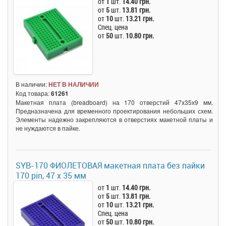
от
1
шт.
14.40 грн.
от
5
шт.
13.81 грн.
от
10
шт.
13.21 грн.
Спец. цена
от
50
шт.
10.80 грн.
В наличии:
НЕТ В НАЛИЧИИ
Код товара:
61261
Макетная плата (breadboard) на 170 отверстий 47x35х9 мм.
Предназначена для временного проектирования небольших схем.
Элементы надежно закрепляются в отверстиях макетной платы и
не нуждаются в пайке.
SYB-170 ФИОЛЕТОВАЯ макетная плата без пайки
170 pin, 47 x 35 мм
от
1
шт.
14.40 грн.
от
5
шт.
13.81 грн.
от
10
шт.
13.21 грн.
Спец. цена
от
50
шт.
10.80 грн.