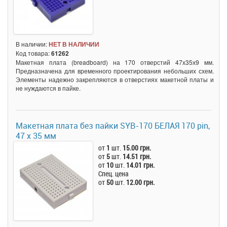
В наличии:
НЕТ В НАЛИЧИИ
Код товара:
61262
Макетная плата (breadboard) на 170 отверстий 47x35х9 мм.
Предназначена для временного проектирования небольших схем.
Элементы надежно закрепляются в отверстиях макетной платы и
не нуждаются в пайке.
Макетная плата без пайки SYB-170 БЕЛАЯ 170 pin,
47 x 35 мм
от
1
шт.
15.00 грн.
от
5
шт.
14.51 грн.
от
10
шт.
14.01 грн.
Спец. цена
от
50
шт.
12.00 грн.