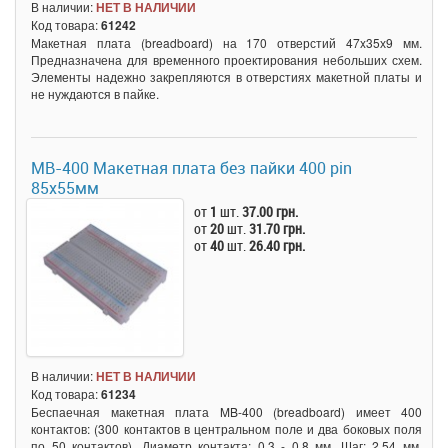
В наличии:
НЕТ В НАЛИЧИИ
Код товара:
61242
Макетная плата (breadboard) на 170 отверстий 47x35х9 мм.
Предназначена для временного проектирования небольших схем.
Элементы надежно закрепляются в отверстиях макетной платы и
не нуждаются в пайке.
MB-400 Макетная плата без пайки 400 pin
85x55мм
от
1
шт.
37.00 грн.
от
20
шт.
31.70 грн.
от
40
шт.
26.40 грн.
В наличии:
НЕТ В НАЛИЧИИ
Код товара:
61234
Беспаечная макетная плата MB-400 (breadboard) имеет 400
контактов: (300 контактов в центральном поле и два боковых поля
по 50 контактов). Диаметр контакта: 0,3 - 0,8 мм. Шаг: 2,54 мм.