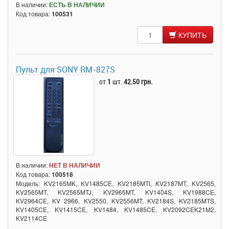
В наличии:
ЕСТЬ В НАЛИЧИИ
Код товара:
100531
КУПИТЬ
Пульт для SONY RM-827S
от
1
шт.
42.50 грн.
В наличии:
НЕТ В НАЛИЧИИ
Код товара:
100518
Модель: KV2165MK, KV1485CE, KV2185MTI, KV2187MT, KV2565,
KV2565MT, KV2565MTJ, KV2965MT, KV1404S, KV1988CE,
KV2964CE, KV 2966, KV2550, KV2556MT, KV2184S, KV2185MTS,
KV1405CE, KV1415CE, KV1484, KV1485CE, KV2092CEK21M2,
KV2114CE