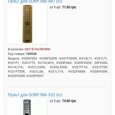
Пульт для SONY RM-887 (ic)
от
1
шт.
71.60 грн.
В наличии:
НЕТ В НАЛИЧИИ
Код товара:
100526
Модель: KV25FX20, KV29FX20R, KV21FX20R, KV14LT1, KV21LT1,
KV21F1, KV21FT2, KV14LM1K, KV29FX65, KV25FX30K, 29FX30K,
KV14LT1K, KV21LS30K, KV29LS30K, KV21FT1K, KV21FT2K,
KV21FT30K, KV21LSK, KV21LT1K, KV32FX65K, KV29FX30K,
KV25FX30K, KV25FX30T
Пульт для SONY RM-932 (ic)
от
1
шт.
74.80 грн.