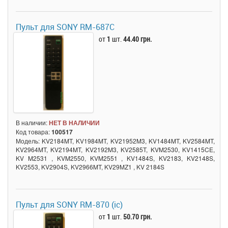
Пульт для SONY RM-687C
от
1
шт.
44.40 грн.
В наличии:
НЕТ В НАЛИЧИИ
Код товара:
100517
Модель: KV2184MT, KV1984MT, KV21952M3, KV1484MT, KV2584MT,
KV2964MT, KV2194MT, KV2192M3, KV2585T, KVM2530, KV1415CE,
KV M2531 , KVM2550, KVM2551 , KV1484S, KV2183, KV2148S,
KV2553, KV2904S, KV2966MT, KV29MZ1 , KV 2184S
Пульт для SONY RM-870 (ic)
от
1
шт.
50.70 грн.