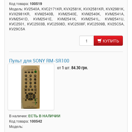
Код товара:
100519
Модель: KV2540A, KVC2171KR, KVХ2581K, KVХ2581KR, KVX2981K,
KVX2981KR, KVM2540B, KVM2540E, KVM2540K, KVM2541A,
KVM2541D, KVM2541E, KVM2541K, KVM2541L, KVM2541U,
KVC2501, KVC2503B, KVC2508D, KVC2508F, KVC2509B, KV25C5A,
KV29C5A
КУПИТЬ
Пульт для SONY RM-SR100
от
1
шт.
84.30 грн.
В наличии:
ЕСТЬ В НАЛИЧИИ
Код товара:
100542
Модель: