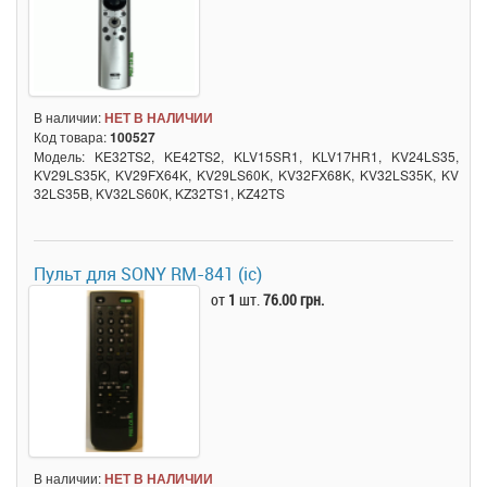
В наличии:
НЕТ В НАЛИЧИИ
Код товара:
100527
Модель: KE32TS2, KE42TS2, KLV15SR1, KLV17HR1, KV24LS35,
KV29LS35K, KV29FX64K, KV29LS60K, KV32FX68K, KV32LS35K, KV
32LS35B, KV32LS60K, KZ32TS1, KZ42TS
Пульт для SONY RM-841 (ic)
от
1
шт.
76.00 грн.
В наличии:
НЕТ В НАЛИЧИИ