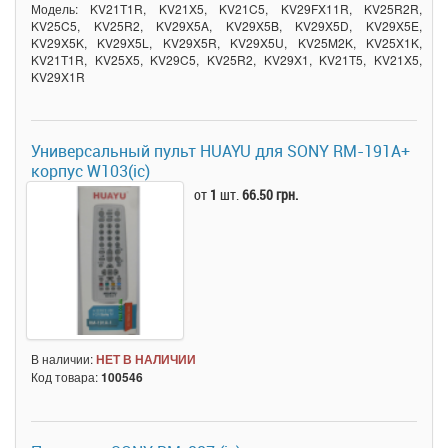
Модель: KV21T1R, KV21X5, KV21C5, KV29FX11R, KV25R2R,
KV25C5, KV25R2, KV29X5A, KV29X5B, KV29X5D, KV29X5E,
KV29X5K, KV29X5L, KV29X5R, KV29X5U, KV25M2K, KV25X1K,
KV21Т1R, KV25X5, KV29C5, KV25R2, KV29X1, KV21T5, KV21X5,
KV29X1R
Универсальный пульт HUAYU для SONY RM-191A+
корпус W103(ic)
от
1
шт.
66.50 грн.
В наличии:
НЕТ В НАЛИЧИИ
Код товара:
100546