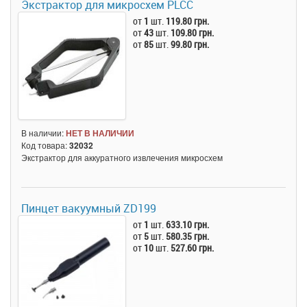
Экстрактор для микросхем PLCC
от
1
шт.
119.80 грн.
от
43
шт.
109.80 грн.
от
85
шт.
99.80 грн.
В наличии:
НЕТ В НАЛИЧИИ
Код товара:
32032
Экстрактор для аккуратного извлечения микросхем
Пинцет вакуумный ZD199
от
1
шт.
633.10 грн.
от
5
шт.
580.35 грн.
от
10
шт.
527.60 грн.