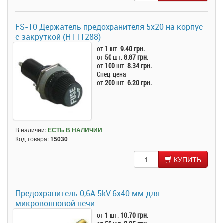
FS-10 Держатель предохранителя 5x20 на корпус
с закруткой (HT11288)
от
1
шт.
9.40 грн.
от
50
шт.
8.87 грн.
от
100
шт.
8.34 грн.
Спец. цена
от
200
шт.
6.20 грн.
В наличии:
ЕСТЬ В НАЛИЧИИ
Код товара:
15030
КУПИТЬ
Предохранитель 0,6А 5kV 6x40 мм для
микроволновой печи
от
1
шт.
10.70 грн.