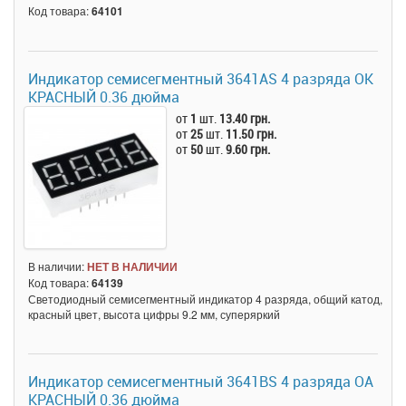
Код товара:
64101
Индикатор семисегментный 3641AS 4 разряда ОК
КРАСНЫЙ 0.36 дюйма
от
1
шт.
13.40 грн.
от
25
шт.
11.50 грн.
от
50
шт.
9.60 грн.
В наличии:
НЕТ В НАЛИЧИИ
Код товара:
64139
Светодиодный семисегментный индикатор 4 разряда, общий катод,
красный цвет, высота цифры 9.2 мм, суперяркий
Индикатор семисегментный 3641BS 4 разряда ОА
КРАСНЫЙ 0.36 дюйма