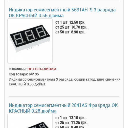
Индикатор семисегментный 5631AH-S 3 разряда
ОК КРАСНЫЙ 0.56 дюйма
от
1
шт.
12.50 грн.
от
25
шт.
10.70 грн.
от
50
шт.
8.90 грн.
В наличии:
НЕТ В НАЛИЧИИ
Код товара:
64135
Индикатор семисегментный 3 разряда, общий катод, цвет свечения
КРАСНЫЙ 0.56 дюйма
Индикатор семисегментный 2841AS 4 разряда ОК
КРАСНЫЙ 0.28 дюйма
от
1
шт.
13.10 грн.
от
25
шт.
11.25 грн.
от
50
шт.
9.40 грн.