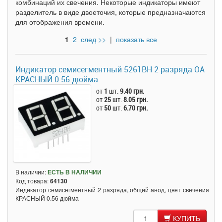
комбинаций их свечения. Некоторые индикаторы имеют
разделитель в виде двоеточия, которые предназначаются
для отображения времени.
1
2
след >>
|
показать все
Индикатор семисегментный 5261BH 2 разряда ОА
КРАСНЫЙ 0.56 дюйма
от
1
шт.
9.40 грн.
от
25
шт.
8.05 грн.
от
50
шт.
6.70 грн.
В наличии:
ЕСТЬ В НАЛИЧИИ
Код товара:
64130
Индикатор семисегментный 2 разряда, общий анод, цвет свечения
КРАСНЫЙ 0.56 дюйма
КУПИТЬ