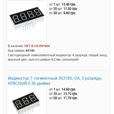
от
1
шт.
13.40 грн.
от
25
шт.
11.50 грн.
от
50
шт.
9.60 грн.
В наличии:
НЕТ В НАЛИЧИИ
Код товара:
64140
Светодиодный семисегментный индикатор 4 разряда, общий анод,
красный цвет, высота цифры 9.2 мм, суперяркий
Индикатор 7-сегментный 3631BS, ОА, 3 разряда,
КРАСНЫЙ 0.36 дюйма
от
1
шт.
14.60 грн.
от
25
шт.
13.15 грн.
от
50
шт.
11.70 грн.