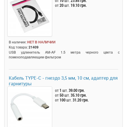
от
10
шт.
23.85 грн.
от
20
шт.
19.10 грн.
В наличии:
НЕТ В НАЛИЧИИ
Код товара:
21409
USB удлинитель AM-AF 1.5 метра черного цвета с
помехоподавляющим фильтром
Кабель TYPE-C - гнездо 3,5 мм, 10 см, адаптер для
гарнитуры
от
1
шт.
39.00 грн.
от
50
шт.
35.10 грн.
от
100
шт.
31.20 грн.