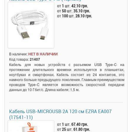
от
1
шт.
42.10 грн.
от
50
шт.
35.10 грн.
от
100
шт.
28.10 грн.
В наличии:
НЕТ В НАЛИЧИИ
Код товара:
21407
Кабель для новых устройств с разъемом USB Type-C на
протяжении длительного времени используется в планшетах,
ноутбуках и смартфонах. Кабель состоит из 24 контактов, это
намного больше предыдущего поколения. Главным преимуществом
проводов Type-C является возможность скоростной передачи
данных до 10 Гбит/с. Длина кабеля: 1,5 м.
Кабель USB-MICROUSB 2A 120 см EZRA EA007
(17541-11)
от
1
шт.
67.40 грн.
от
25
шт.
61.80 грн.