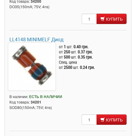
Код товара:
34200
DO35(150mA; 75V; 4ns)
КУПИТЬ
LL4148 MINIMELF Диод
от
1
шт.
0.40 грн.
от
250
шт.
0.37 грн.
от
500
шт.
0.35 грн.
Спец. цена
от
2500
шт.
0.24 грн.
В наличии:
ЕСТЬ В НАЛИЧИИ
Код товара:
34201
SOD80(150mA; 75V; 4ns)
КУПИТЬ