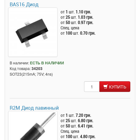
BAS16 Диод
от
1
шт.
1.10 грн.
от
25
шт.
1.03 грн.
от
50
шт.
0.97 грн.
Спец. цена
от
100
шт.
0.70 грн.
В наличии:
ЕСТЬ В НАЛИЧИИ
Код товара:
34203
SOT23(215mA; 75V; 4ns)
КУПИТЬ
R2M Диод лавинный
от
1
шт.
7.20 грн.
от
25
шт.
6.80 грн.
от
50
шт.
6.41 грн.
Спец. цена
от
100
шт.
4.80 грн.