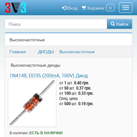
Вход
Корзина:
0
Найти
Высокочастотные
Главная
ДИОДЫ
Высокочастотные
Высокочастотные диоды
1N4148, DO35 (200mA, 100V) Диод
от
1
шт.
0.40 грн.
от
50
шт.
0.37 грн.
от
100
шт.
0.33 грн.
Спец. цена
от
500
шт.
0.19 грн.
В наличии:
ЕСТЬ В НАЛИЧИИ