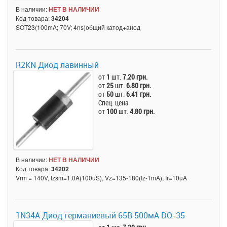
В наличии:
НЕТ В НАЛИЧИИ
Код товара:
34204
SOT23(100mA; 70V; 4ns)общий катод+анод
R2KN Диод лавинный
от
1
шт.
7.20 грн.
от
25
шт.
6.80 грн.
от
50
шт.
6.41 грн.
Спец. цена
от
100
шт.
4.80 грн.
В наличии:
НЕТ В НАЛИЧИИ
Код товара:
34202
Vrm = 140V, Izsm=1.0A(100uS), Vz=135-180(Iz-1mA), Ir=10uA
1N34A Диод германиевый 65В 500мА DO-35