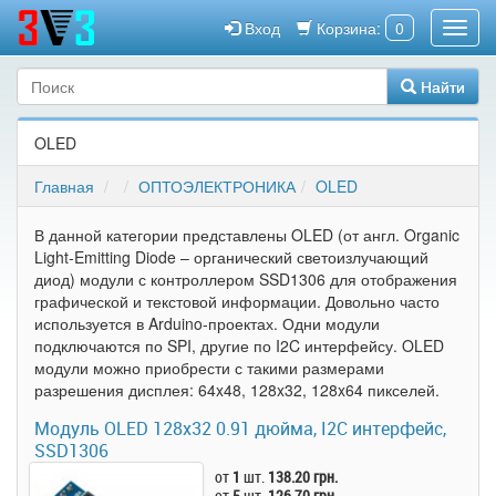
Вход
Корзина:
0
Найти
OLED
Главная
ОПТОЭЛЕКТРОНИКА
OLED
В данной категории представлены OLED (от англ. Organic
Light-Emitting Diode – органический светоизлучающий
диод) модули с контроллером SSD1306 для отображения
графической и текстовой информации. Довольно часто
используется в Arduino-проектах. Одни модули
подключаются по SPI, другие по I2C интерфейсу. OLED
модули можно приобрести с такими размерами
разрешения дисплея: 64x48, 128x32, 128x64 пикселей.
Модуль OLED 128x32 0.91 дюйма, I2C интерфейс,
SSD1306
от
1
шт.
138.20 грн.
от
5
шт.
126.70 грн.