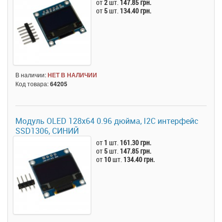
от
2
шт.
147.85 грн.
от
5
шт.
134.40 грн.
В наличии:
НЕТ В НАЛИЧИИ
Код товара:
64205
Модуль OLED 128x64 0.96 дюйма, I2C интерфейс
SSD1306, СИНИЙ
от
1
шт.
161.30 грн.
от
5
шт.
147.85 грн.
от
10
шт.
134.40 грн.