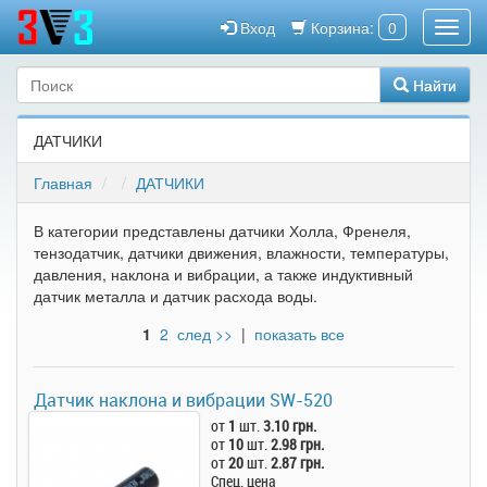
Вход
Корзина:
0
Найти
ДАТЧИКИ
Главная
ДАТЧИКИ
В категории представлены датчики Холла, Френеля,
тензодатчик, датчики движения, влажности, температуры,
давления, наклона и вибрации, а также индуктивный
датчик металла и датчик расхода воды.
1
2
след >>
|
показать все
Датчик наклона и вибрации SW-520
от
1
шт.
3.10 грн.
от
10
шт.
2.98 грн.
от
20
шт.
2.87 грн.
Спец. цена