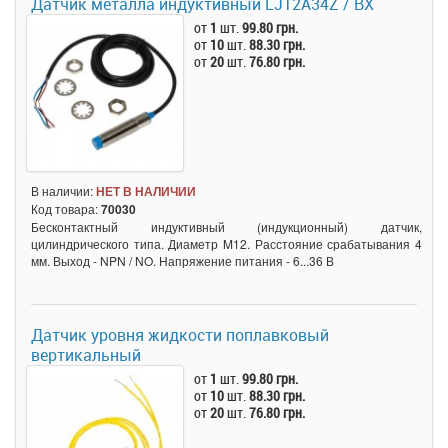
Датчик металла индуктивный LJ12A34Z / BX
от
1
шт.
99.80 грн.
от
10
шт.
88.30 грн.
от
20
шт.
76.80 грн.
В наличии:
НЕТ В НАЛИЧИИ
Код товара:
70030
Бесконтактный индуктивный (индукционный) датчик,
цилиндрического типа. Диаметр M12. Расстояние срабатывания 4
мм. Выход - NPN / NO. Напряжение питания - 6...36 В
Датчик уровня жидкости поплавковый
вертикальный
от
1
шт.
99.80 грн.
от
10
шт.
88.30 грн.
от
20
шт.
76.80 грн.