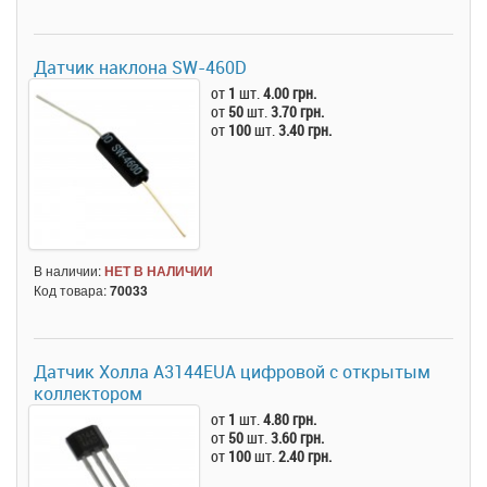
Датчик наклона SW-460D
от
1
шт.
4.00 грн.
от
50
шт.
3.70 грн.
от
100
шт.
3.40 грн.
В наличии:
НЕТ В НАЛИЧИИ
Код товара:
70033
Датчик Холла A3144EUA цифровой с открытым
коллектором
от
1
шт.
4.80 грн.
от
50
шт.
3.60 грн.
от
100
шт.
2.40 грн.