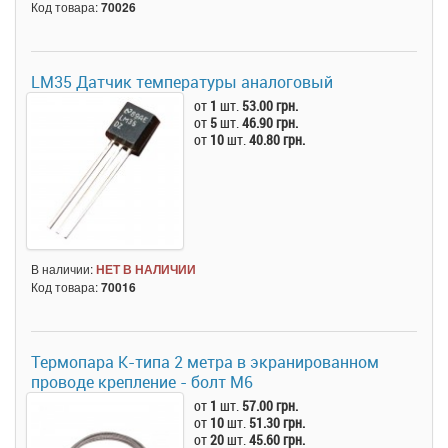
Код товара:
70026
LM35 Датчик температуры аналоговый
от
1
шт.
53.00 грн.
от
5
шт.
46.90 грн.
от
10
шт.
40.80 грн.
В наличии:
НЕТ В НАЛИЧИИ
Код товара:
70016
Термопара K-типа 2 метра в экранированном
проводе крепление - болт М6
от
1
шт.
57.00 грн.
от
10
шт.
51.30 грн.
от
20
шт.
45.60 грн.