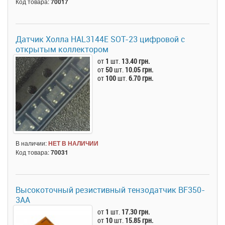
Код товара:
70017
Датчик Холла HAL3144E SOT-23 цифровой с
открытым коллектором
от
1
шт.
13.40 грн.
от
50
шт.
10.05 грн.
от
100
шт.
6.70 грн.
В наличии:
НЕТ В НАЛИЧИИ
Код товара:
70031
Высокоточный резистивный тензодатчик BF350-
3AA
от
1
шт.
17.30 грн.
от
10
шт.
15.85 грн.