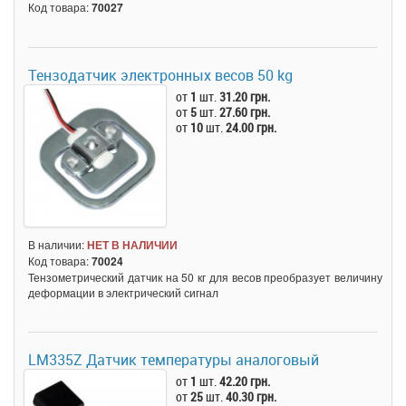
Код товара:
70027
Тензодатчик электронных весов 50 kg
от
1
шт.
31.20 грн.
от
5
шт.
27.60 грн.
от
10
шт.
24.00 грн.
В наличии:
НЕТ В НАЛИЧИИ
Код товара:
70024
Тензометрический датчик на 50 кг для весов преобразует величину
деформации в электрический сигнал
LM335Z Датчик температуры аналоговый
от
1
шт.
42.20 грн.
от
25
шт.
40.30 грн.