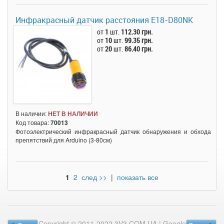
Инфракрасный датчик расстояния E18-D80NK
от
1
шт.
112.30 грн.
от
10
шт.
99.35 грн.
от
20
шт.
86.40 грн.
В наличии:
НЕТ В НАЛИЧИИ
Код товара:
70013
Фотоэлектрический инфракрасный датчик обнаружения и обхода
препятствий для Arduino (3-80см)
1
2
след >>
|
показать все
Copyright © 2011-2022 3V3.COM.UA |
Google