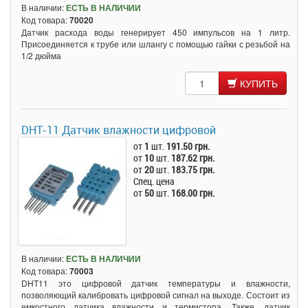
В наличии:
ЕСТЬ В НАЛИЧИИ
Код товара:
70020
Датчик расхода воды генерирует 450 импульсов на 1 литр.
Присоединяется к трубе или шлангу с помощью гайки с резьбой на
1/2 дюйма
КУПИТЬ
DHT-11 Датчик влажности цифровой
от
1
шт.
191.50 грн.
от
10
шт.
187.62 грн.
от
20
шт.
183.75 грн.
Спец. цена
от
50
шт.
168.00 грн.
В наличии:
ЕСТЬ В НАЛИЧИИ
Код товара:
70003
DHT11 это цифровой датчик температуры и влажности,
позволяющий калибровать цифровой сигнал на выходе. Состоит из
емкостного датчика влажности и термистора. Также, датчик