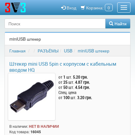
Вход
Корзина:
0
Найти
miniUSB штекер
Главная
РАЗЪЁМЫ
USB
miniUSB штекер
Штекер mini USB 5pin с корпусом с кабельным
вводом HQ
от
1
шт.
5.20 грн.
от
25
шт.
4.87 грн.
от
50
шт.
4.54 грн.
Спец. цена
от
100
шт.
3.20 грн.
В наличии:
НЕТ В НАЛИЧИИ
Код товара:
16045