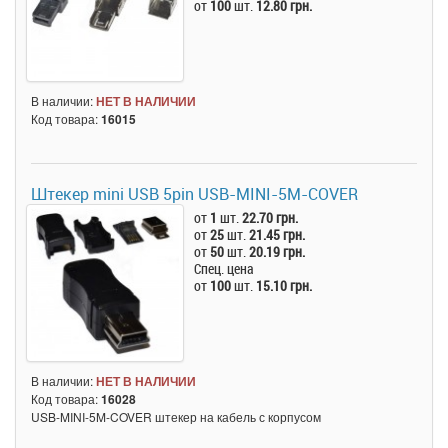
от
100
шт.
12.80 грн.
В наличии:
НЕТ В НАЛИЧИИ
Код товара:
16015
Штекер mini USB 5pin USB-MINI-5M-COVER
от
1
шт.
22.70 грн.
от
25
шт.
21.45 грн.
от
50
шт.
20.19 грн.
Спец. цена
от
100
шт.
15.10 грн.
В наличии:
НЕТ В НАЛИЧИИ
Код товара:
16028
USB-MINI-5M-COVER штекер на кабель с корпусом