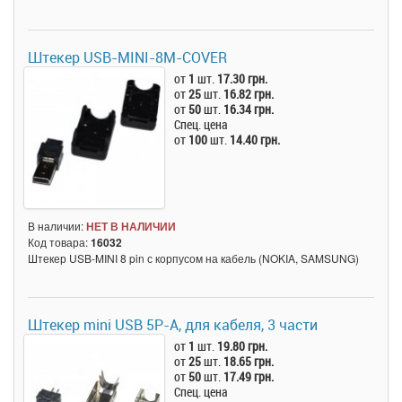
Штекер USB-MINI-8M-COVER
от
1
шт.
17.30 грн.
от
25
шт.
16.82 грн.
от
50
шт.
16.34 грн.
Спец. цена
от
100
шт.
14.40 грн.
В наличии:
НЕТ В НАЛИЧИИ
Код товара:
16032
Штекер USB-MINI 8 pin с корпусом на кабель (NOKIA, SAMSUNG)
Штекер mini USB 5P-A, для кабеля, 3 части
от
1
шт.
19.80 грн.
от
25
шт.
18.65 грн.
от
50
шт.
17.49 грн.
Спец. цена