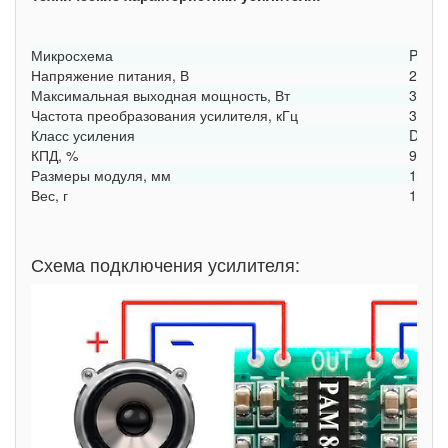
Микросхема
PAM8
Напряжение питания, В
2,5 ...
Максимальная выходная мощность, Вт
3 (4 
Частота преобразования усилителя, кГц
350
Класс усиления
D
КПД, %
90
Размеры модуля, мм
18,2 
Вес, г
1,6
Схема подключения усилителя: