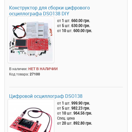
Конструктор для сборки цифрового
осциллографа DSO138 DIY
от
1
шт.
660.00 грн.
от
5
шт.
630.00 грн.
от
10
шт.
600.00 грн.
В наличии:
НЕТ В НАЛИЧИИ
Код товара:
27100
Цифровой осциллограф DSO138
от
1
шт.
999.90 грн.
от
5
шт.
982.23 грн.
от
10
шт.
964.56 грн.
Спец. цена
от
20
шт.
892.80 грн.