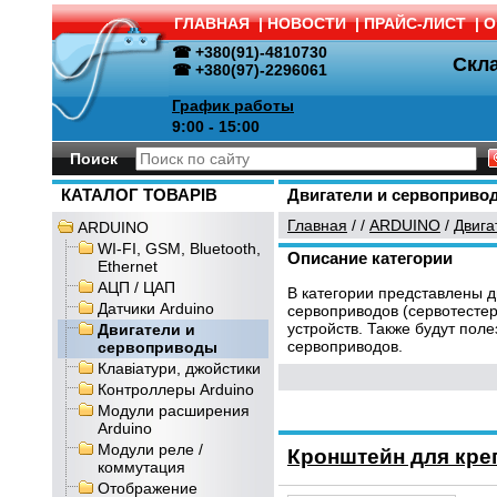
ГЛАВНАЯ
|
НОВОСТИ
|
ПРАЙС-ЛИСТ
|
О
☎ +380(91)-4810730
Скл
☎ +380(97)-2296061
График работы
9:00 - 15:00
Поиск
КАТАЛОГ ТОВАРІВ
Двигатели и сервоприво
Главная
/
/
ARDUINO
/
Двига
ARDUINO
WI-FI, GSM, Bluetooth,
Описание категории
Ethernet
АЦП / ЦАП
В категории представлены 
Датчики Arduino
сервоприводов (сервотестер
устройств. Также будут пол
Двигатели и
сервоприводов.
сервоприводы
Клавіатури, джойстики
Контроллеры Arduino
Модули расширения
Arduino
Модули реле /
Кронштейн для кре
коммутация
Отображение