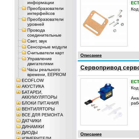
информации
ЕС
Преобразователи
Код
интерфейсов
Преобразователи
уровней
Провода
соединительные
Свет, звук
Сенсорные модули
Считыватели карт
Описание
Управление
двигателями
Сервопривод серво
Часы реального
времени, EEPROM
ECOFLOW
ЕС
АКУСТИКА
Код
БАТАРЕИ,
АККУМУЛЯТОРЫ
Ана
БЛОКИ ПИТАНИЯ
раб
ВЕНТИЛЯТОРЫ
ВСЕ ДЛЯ РЕМОНТА
ДАТЧИКИ
ДИНАМІКИ
ДИОДЫ
Описание
ИЗМЕРИТЕЛИ