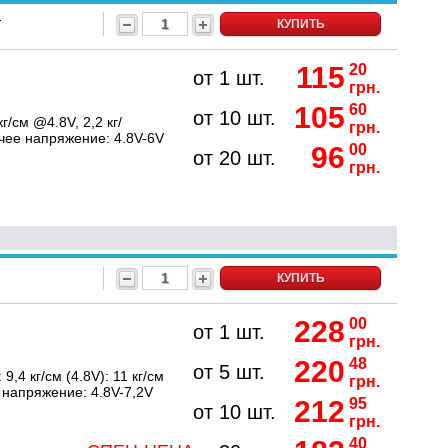
0
КУПИТЬ
115
20
от 1 шт.
грн.
105
60
от 10 шт.
/см @4.8V, 2,2 кг/
грн.
очее напряжение: 4.8V-6V
96
00
от 20 шт.
грн.
КУПИТЬ
228
00
от 1 шт.
грн.
220
48
от 5 шт.
,4 кг/см (4.8V): 11 кг/см
грн.
е напряжение: 4.8V-7,2V
212
95
от 10 шт.
грн.
40