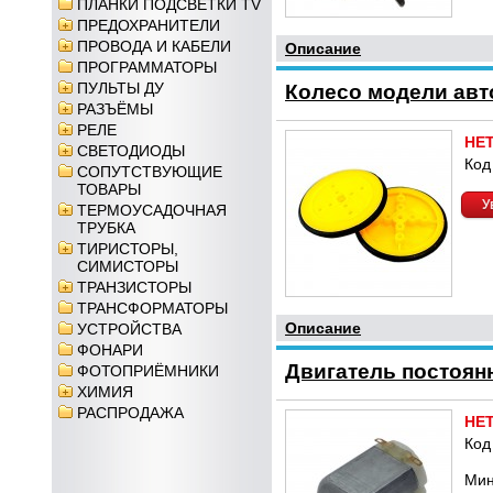
ПЛАНКИ ПОДСВЕТКИ TV
ПРЕДОХРАНИТЕЛИ
ПРОВОДА И КАБЕЛИ
Описание
ПРОГРАММАТОРЫ
ПУЛЬТЫ ДУ
Колесо модели авт
РАЗЪЁМЫ
РЕЛЕ
НЕ
СВЕТОДИОДЫ
Код
СОПУТСТВУЮЩИЕ
ТОВАРЫ
У
ТЕРМОУСАДОЧНАЯ
ТРУБКА
ТИРИСТОРЫ,
СИМИСТОРЫ
ТРАНЗИСТОРЫ
ТРАНСФОРМАТОРЫ
Описание
УСТРОЙСТВА
ФОНАРИ
Двигатель постоянн
ФОТОПРИЁМНИКИ
ХИМИЯ
РАСПРОДАЖА
НЕ
Код
Мин