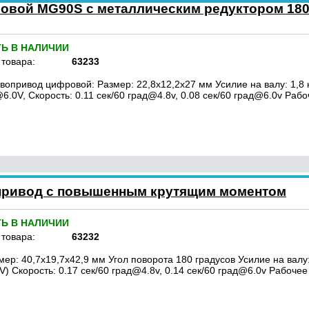
овой MG90S с металлическим редуктором 18
ТЬ В НАЛИЧИИ
 товара:
63233
вопривод цифровой: Размер: 22,8x12,2x27 мм Усилие на валу: 1,8 кг
6.0V, Скорость: 0.11 сек/60 град@4.8v, 0.08 сек/60 град@6.0v Раб
привод с повышенным крутящим моментом
ТЬ В НАЛИЧИИ
 товара:
63232
мер: 40,7x19,7x42,9 мм Угол поворота 180 градусов Усилие на валу: 9
0V) Скорость: 0.17 сек/60 град@4.8v, 0.14 сек/60 град@6.0v Рабоче