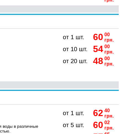
60
00
от 1 шт.
грн.
54
00
от 10 шт.
грн.
48
00
от 20 шт.
грн.
62
40
от 1 шт.
грн.
60
02
от 5 шт.
я воды в различные
грн.
стью.