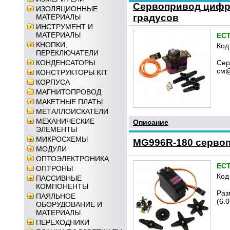
Сервопривод цифр
ИЗОЛЯЦИОННЫЕ
градусов
МАТЕРИАЛЫ
ИНСТРУМЕНТ И
МАТЕРИАЛЫ
ЕС
КНОПКИ,
Код
ПЕРЕКЛЮЧАТЕЛИ
КОНДЕНСАТОРЫ
Сер
см@
КОНСТРУКТОРЫ KIT
КОРПУСА
МАГНИТОПРОВОД
МАКЕТНЫЕ ПЛАТЫ
МЕТАЛЛОИСКАТЕЛИ
МЕХАНИЧЕСКИЕ
Описание
ЭЛЕМЕНТЫ
МИКРОСХЕМЫ
MG996R-180 серво
МОДУЛИ
ОПТОЭЛЕКТРОНИКА
ЕС
ОПТРОНЫ
Код
ПАССИВНЫЕ
КОМПОНЕНТЫ
Раз
ПАЯЛЬНОЕ
(6.
ОБОРУДОВАНИЕ И
МАТЕРИАЛЫ
ПЕРЕХОДНИКИ