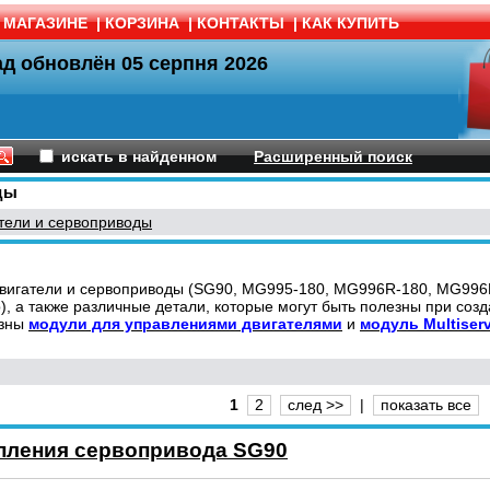
 МАГАЗИНЕ
|
КОРЗИНА
|
КОНТАКТЫ
|
КАК КУПИТЬ
ад обновлён
05 серпня 2026
искать в найденном
Расширенный поиск
ды
тели и сервоприводы
двигатели и сервоприводы (SG90, MG995-180, MG996R-180, MG996R
), а также различные детали, которые могут быть полезны при соз
езны
модули для управлениями двигателями
и
модуль Multiserv
1
2
след >>
|
показать все
пления сервопривода SG90