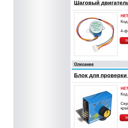
Шаговый двигатель
НЕ
Код
4-ф
У
Описание
Блок для проверки
НЕ
Код
Сер
кра
У