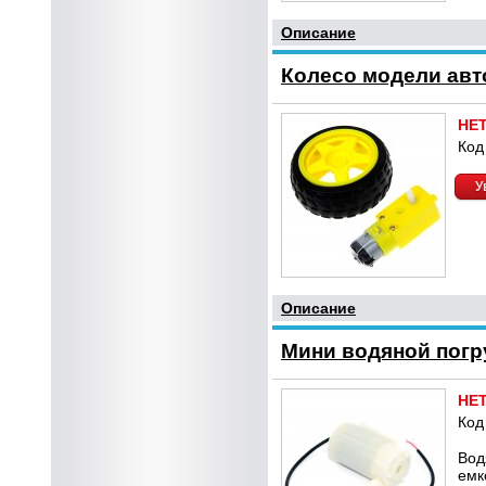
Описание
Колесо модели авт
НЕ
Код
У
Описание
Мини водяной погру
НЕ
Код
Вод
емк