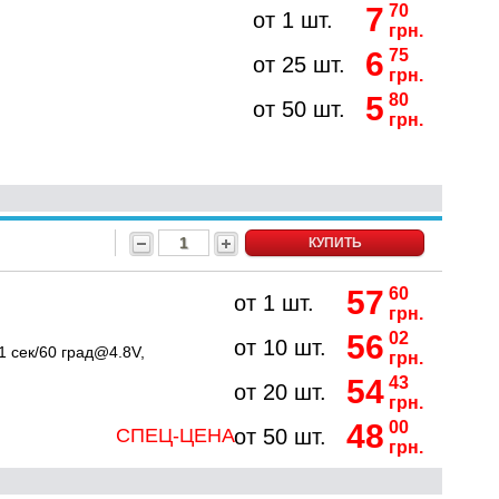
7
70
от 1 шт.
грн.
6
75
от 25 шт.
грн.
5
80
от 50 шт.
грн.
КУПИТЬ
57
60
от 1 шт.
грн.
56
02
от 10 шт.
1 сек/60 град@4.8V,
грн.
54
43
от 20 шт.
грн.
48
00
СПЕЦ-ЦЕНА
от 50 шт.
грн.