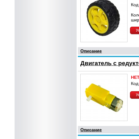
Код
Кол
шир
У
Описание
Двигатель с редук
НЕ
Код
У
Описание