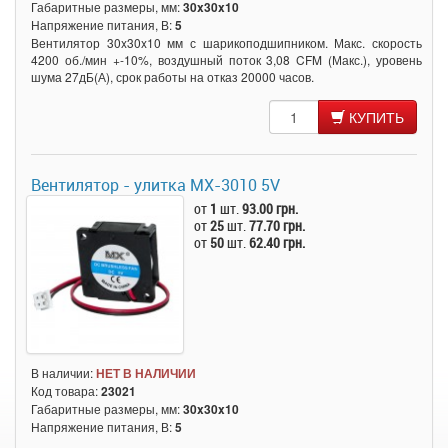
Габаритные размеры, мм:
30x30x10
Напряжение питания, В:
5
Вентилятор 30x30x10 мм с шарикоподшипником. Макс. скорость
4200 об./мин +-10%, воздушный поток 3,08 CFM (Макс.), уровень
шума 27дБ(А), срок работы на отказ 20000 часов.
КУПИТЬ
Вентилятор - улитка MX-3010 5V
от
1
шт.
93.00 грн.
от
25
шт.
77.70 грн.
от
50
шт.
62.40 грн.
В наличии:
НЕТ В НАЛИЧИИ
Код товара:
23021
Габаритные размеры, мм:
30x30x10
Напряжение питания, В:
5