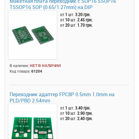
Макетная плата переходник с SOP16 SSOP16
TSSOP16 SOP (0.65/1.27mm) на DIP
от
1
шт.
3.20 грн.
от
10
шт.
2.45 грн.
от
20
шт.
1.70 грн.
В наличии:
НЕТ В НАЛИЧИИ
Код товара:
61204
Переходник адаптер FPC8P 0.5mm 1.0mm на
PLD/PBD 2.54mm
от
1
шт.
3.40 грн.
от
10
шт.
2.90 грн.
от
20
шт.
2.40 грн.