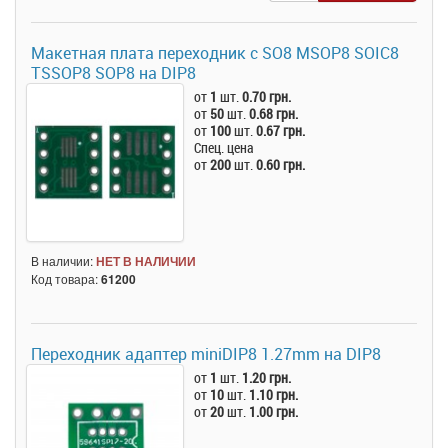
Макетная плата переходник с SO8 MSOP8 SOIC8
TSSOP8 SOP8 на DIP8
от
1
шт.
0.70 грн.
от
50
шт.
0.68 грн.
от
100
шт.
0.67 грн.
Спец. цена
от
200
шт.
0.60 грн.
В наличии:
НЕТ В НАЛИЧИИ
Код товара:
61200
Переходник адаптер miniDIP8 1.27mm на DIP8
от
1
шт.
1.20 грн.
от
10
шт.
1.10 грн.
от
20
шт.
1.00 грн.