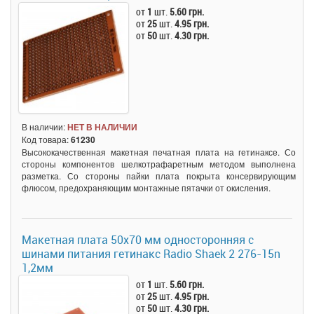
от
1
шт.
5.60 грн.
от
25
шт.
4.95 грн.
от
50
шт.
4.30 грн.
В наличии:
НЕТ В НАЛИЧИИ
Код товара:
61230
Высококачественная макетная печатная плата на гетинаксе. Со
стороны компонентов шелкотрафаретным методом выполнена
разметка. Со стороны пайки плата покрыта консервирующим
флюсом, предохраняющим монтажные пятачки от окисления.
Макетная плата 50x70 мм односторонняя с
шинами питания гетинакс Radio Shaek 2 276-15n
1,2мм
от
1
шт.
5.60 грн.
от
25
шт.
4.95 грн.
от
50
шт.
4.30 грн.