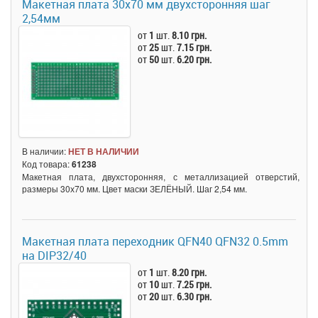
Макетная плата 30x70 мм двухсторонняя шаг
2,54мм
от
1
шт.
8.10 грн.
от
25
шт.
7.15 грн.
от
50
шт.
6.20 грн.
В наличии:
НЕТ В НАЛИЧИИ
Код товара:
61238
Макетная плата, двухсторонняя, с металлизацией отверстий,
размеры 30х70 мм. Цвет маски ЗЕЛЁНЫЙ. Шаг 2,54 мм.
Макетная плата переходник QFN40 QFN32 0.5mm
на DIP32/40
от
1
шт.
8.20 грн.
от
10
шт.
7.25 грн.
от
20
шт.
6.30 грн.