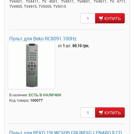
TV4401, TV4411, TV 4501, TV4511, TV4601, TV4611, TV 4711,
TV4905, TV4915, TV5005, TV5015
КУПИТЬ
Пульт для Beko RC8091 100Hz
от
1
шт.
69.10 грн.
В наличии:
ЕСТЬ В НАЛИЧИИ
Код товара:
100077
КУПИТЬ
Пульт для BEKO 19LWC60B GRUNDIG LENARO [LCD