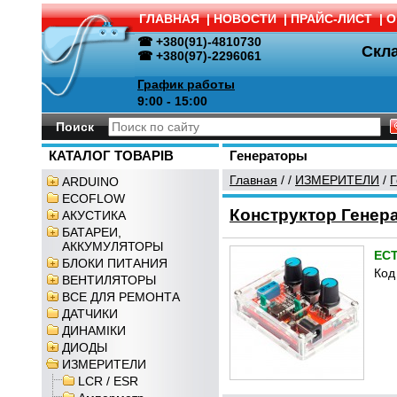
ГЛАВНАЯ
|
НОВОСТИ
|
ПРАЙС-ЛИСТ
|
О
☎ +380(91)-4810730
Скл
☎ +380(97)-2296061
График работы
9:00 - 15:00
Поиск
КАТАЛОГ ТОВАРІВ
Генераторы
Главная
/
/
ИЗМЕРИТЕЛИ
/
Г
ARDUINO
ECOFLOW
Конструктор Генера
АКУСТИКА
БАТАРЕИ,
АККУМУЛЯТОРЫ
ЕС
БЛОКИ ПИТАНИЯ
Код
ВЕНТИЛЯТОРЫ
ВСЕ ДЛЯ РЕМОНТА
ДАТЧИКИ
ДИНАМІКИ
ДИОДЫ
ИЗМЕРИТЕЛИ
LCR / ESR