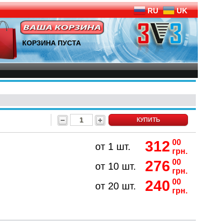
RU
UK
КОРЗИНА ПУСТА
КУПИТЬ
312
00
от 1 шт.
грн.
276
00
от 10 шт.
грн.
240
00
от 20 шт.
грн.