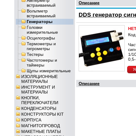
Амперметр
Описание
встраиваемый
Вольтметр
DDS генератор сиг
встраиваемый
Генераторы
Головки
НЕ
измерительные
Код
Осцилографы
Термометры и
Час
гигрометры
сиг
Тестеры
1/1
0,5
Частотомеры и
таймеры
У
Щупы измерительные
ИЗОЛЯЦИОННЫЕ
МАТЕРИАЛЫ
Описание
ИНСТРУМЕНТ И
МАТЕРИАЛЫ
КНОПКИ,
ПЕРЕКЛЮЧАТЕЛИ
КОНДЕНСАТОРЫ
КОНСТРУКТОРЫ KIT
КОРПУСА
МАГНИТОПРОВОД
МАКЕТНЫЕ ПЛАТЫ