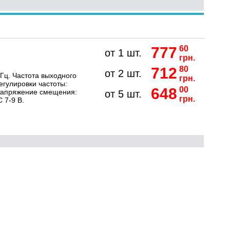
777
60
от 1 шт.
грн.
712
80
от 2 шт.
 Гц. Частота выходного
грн.
егулировки частоты:
648
00
 Напряжение смещения:
от 5 шт.
грн.
 7-9 В.