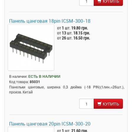
КУПИТЬ
Панель цанговая 18pin ICSM-300-18
от
1
шт.
19.80 грн.
от
13
шт.
18.15 грн.
от
26
шт.
16.50 грн.
В наличии:
ЕСТЬ В НАЛИЧИИ
Код товара:
85031
Панельки цанговые, ширина 0,3 дюйма (-18 PIN)(1лин.=26шт.),
произв. Китай
КУПИТЬ
Панель цанговая 20pin ICSM-300-20
от
1
шт.
21.60 грн.