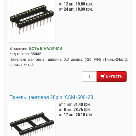
от
12
шт.
19.80 грн.
от
24
шт.
18.00 грн.
В наличии:
ЕСТЬ В НАЛИЧИИ
Код товара:
85032
Панельки цанговые, ширина 0,3 дюйма (-20 PIN) (1лин.=24шт.),
произв. Китай
КУПИТЬ
Панель цанговая 28pin ICSM-600-28
от
1
шт.
31.40 грн.
от
8
шт.
28.75 грн.
от
17
шт.
26.10 грн.