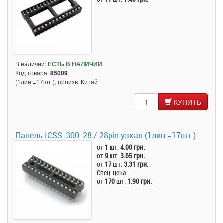
В наличии:
ЕСТЬ В НАЛИЧИИ
Код товара:
85009
(1лин.=17шт.), произв. Китай
КУПИТЬ
Панель ICSS-300-28 / 28pin узкая (1лин.=17шт.)
от
1
шт.
4.00 грн.
от
9
шт.
3.65 грн.
от
17
шт.
3.31 грн.
Спец. цена
от
170
шт.
1.90 грн.