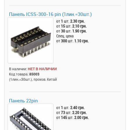
Панель ICSS-300-16 pin (1лин.=30шт.)
от
1
шт.
2.30 грн.
от
15
шт.
2.10 грн.
от
30
шт.
1.90 грн.
Спец. цена
от
300
шт.
1.10 грн.
В наличии:
НЕТ В НАЛИЧИИ
Код товара:
85003
(1лин.=30шт.), произв. Китай
Панель 22pin
от
1
шт.
2.40 грн.
от
73
шт.
2.20 грн.
от
145
шт.
2.00 грн.