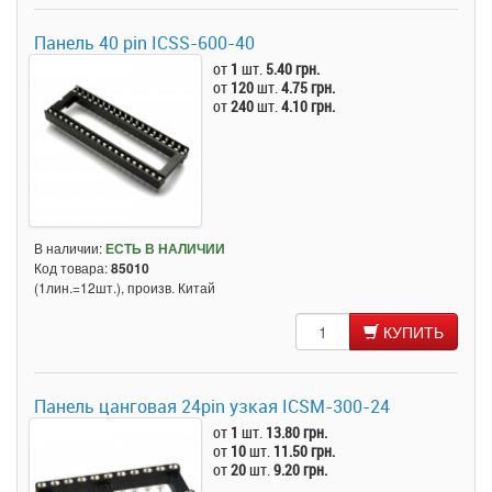
Панель 40 pin ICSS-600-40
от
1
шт.
5.40 грн.
от
120
шт.
4.75 грн.
от
240
шт.
4.10 грн.
В наличии:
ЕСТЬ В НАЛИЧИИ
Код товара:
85010
(1лин.=12шт.), произв. Китай
КУПИТЬ
Панель цанговая 24pin узкая ICSM-300-24
от
1
шт.
13.80 грн.
от
10
шт.
11.50 грн.
от
20
шт.
9.20 грн.