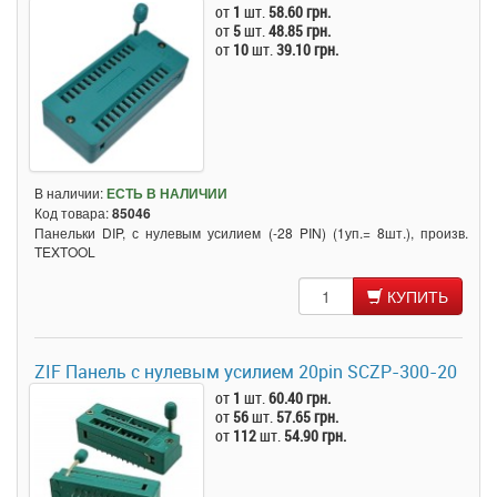
от
1
шт.
58.60 грн.
от
5
шт.
48.85 грн.
от
10
шт.
39.10 грн.
В наличии:
ЕСТЬ В НАЛИЧИИ
Код товара:
85046
Панельки DIP, с нулевым усилием (-28 PIN) (1уп.= 8шт.), произв.
TEXTOOL
КУПИТЬ
ZIF Панель с нулевым усилием 20pin SCZP-300-20
от
1
шт.
60.40 грн.
от
56
шт.
57.65 грн.
от
112
шт.
54.90 грн.