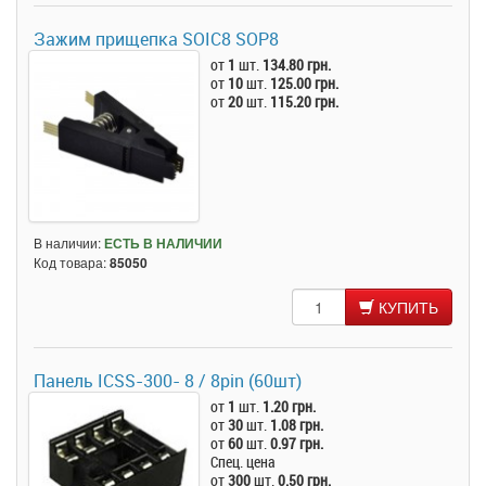
Зажим прищепка SOIC8 SOP8
от
1
шт.
134.80 грн.
от
10
шт.
125.00 грн.
от
20
шт.
115.20 грн.
В наличии:
ЕСТЬ В НАЛИЧИИ
Код товара:
85050
КУПИТЬ
Панель ICSS-300- 8 / 8pin (60шт)
от
1
шт.
1.20 грн.
от
30
шт.
1.08 грн.
от
60
шт.
0.97 грн.
Спец. цена
от
300
шт.
0.50 грн.