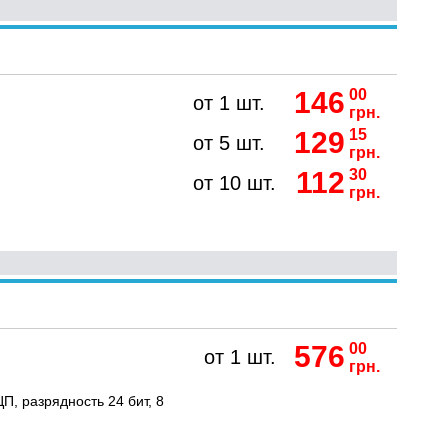
146
00
от 1 шт.
грн.
129
15
от 5 шт.
грн.
112
30
от 10 шт.
грн.
576
00
от 1 шт.
грн.
П, разрядность 24 бит, 8