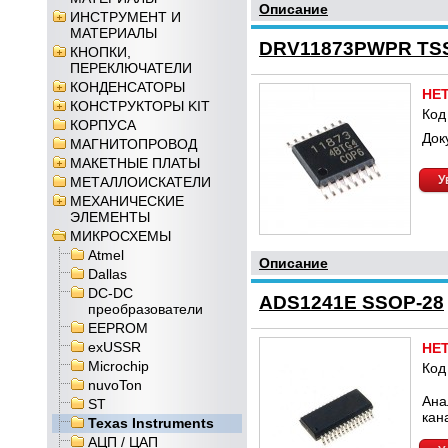
Описание
ИНСТРУМЕНТ И
МАТЕРИАЛЫ
DRV11873PWPR TS
КНОПКИ,
ПЕРЕКЛЮЧАТЕЛИ
КОНДЕНСАТОРЫ
НЕ
КОНСТРУКТОРЫ KIT
Код
КОРПУСА
Док
МАГНИТОПРОВОД
МАКЕТНЫЕ ПЛАТЫ
У
МЕТАЛЛОИСКАТЕЛИ
МЕХАНИЧЕСКИЕ
ЭЛЕМЕНТЫ
МИКРОСХЕМЫ
Atmel
Описание
Dallas
DC-DC
ADS1241E SSOP-28
преобразователи
EEPROM
exUSSR
НЕ
Microchip
Код
nuvoTon
Ана
ST
кан
Texas Instruments
АЦП / ЦАП