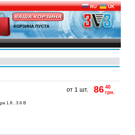
RU
UK
КОРЗИНА ПУСТА
86
40
от 1 шт.
грн.
а 1.8...3.6 В