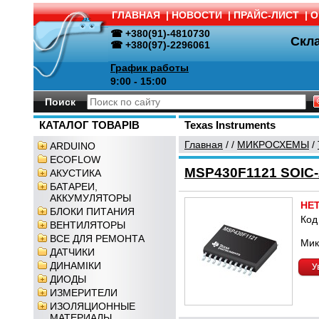
ГЛАВНАЯ
|
НОВОСТИ
|
ПРАЙС-ЛИСТ
|
О
☎ +380(91)-4810730
Скл
☎ +380(97)-2296061
График работы
9:00 - 15:00
Поиск
КАТАЛОГ ТОВАРІВ
Texas Instruments
Главная
/
/
МИКРОСХЕМЫ
/
ARDUINO
ECOFLOW
MSP430F1121 SOIC-
АКУСТИКА
БАТАРЕИ,
АККУМУЛЯТОРЫ
НЕ
БЛОКИ ПИТАНИЯ
Код
ВЕНТИЛЯТОРЫ
ВСЕ ДЛЯ РЕМОНТА
Мик
ДАТЧИКИ
ДИНАМІКИ
У
ДИОДЫ
ИЗМЕРИТЕЛИ
ИЗОЛЯЦИОННЫЕ
МАТЕРИАЛЫ