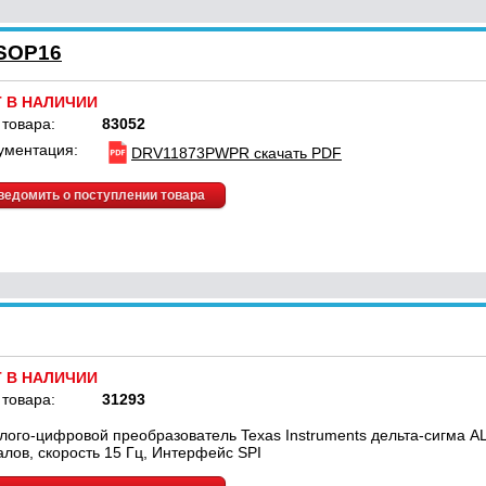
SOP16
Т В НАЛИЧИИ
 товара:
83052
ументация:
DRV11873PWPR скачать PDF
ведомить о поступлении товара
Т В НАЛИЧИИ
 товара:
31293
лого-цифровой преобразователь Texas Instruments дельта-сигма АЦ
алов, скорость 15 Гц, Интерфейс SPI