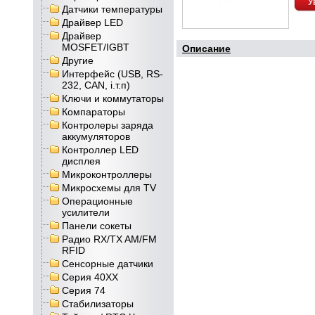
У
Датчики температуры
Драйвер LED
Драйвер
MOSFET/IGBT
Описание
Другие
Интерфейс (USB, RS-
232, CAN, і.т.п)
Ключи и коммутаторы
Компараторы
Контролеры заряда
аккумуляторов
Контроллер LED
дисплея
Микроконтроллеры
Микросхемы для TV
Операционные
усилители
Панели сокеты
Радио RX/TX AM/FM
RFID
Сенсорные датчики
Серия 40XX
Серия 74
Стабилизаторы