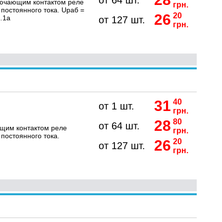
от 64 шт.
лючающим контактом реле
грн.
постоянного тока. Uраб =
26
20
…1а
от 127 шт.
грн.
31
40
от 1 шт.
грн.
28
80
от 64 шт.
ющим контактом реле
грн.
постоянного тока.
26
20
от 127 шт.
грн.