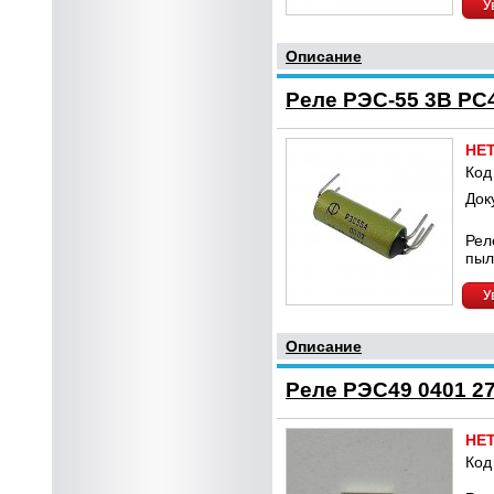
У
Описание
Реле РЭС-55 3В РС4
НЕ
Код
Док
Рел
пыл
У
Описание
Реле РЭС49 0401 2
НЕ
Код