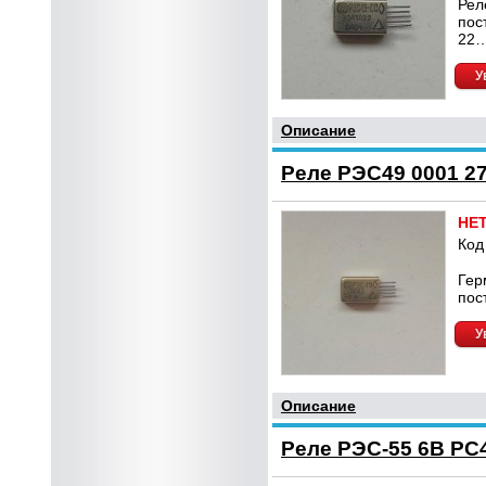
Рел
пос
22…
У
Описание
Реле РЭС49 0001 2
НЕ
Код
Гер
пос
У
Описание
Реле РЭС-55 6В РС4