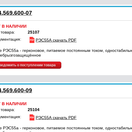
.569.600-07
Т В НАЛИЧИИ
 товара:
25107
ументация:
РЭС55А скачать PDF
е РЭС55а - герконовое, питаемое постоянным током, одностабильн
ебрызгозащищённое
ведомить о поступлении товара
.569.600-09
Т В НАЛИЧИИ
 товара:
25104
ументация:
РЭС55А скачать PDF
е РЭС55а - герконовое, питаемое постоянным током, одностабильн