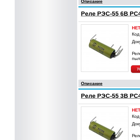
Описание
Реле РЭС-55 6В РС4
НЕ
Код
Док
Рел
пыл
У
Описание
Реле РЭС-55 3В РС4
НЕ
Код
Док
Рел