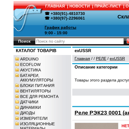
ГЛАВНАЯ
|
НОВОСТИ
|
ПРАЙС-ЛИСТ
|
О
☎ +380(91)-4810730
Скл
☎ +380(97)-2296061
График работы
9:00 - 15:00
Поиск
КАТАЛОГ ТОВАРІВ
exUSSR
Главная
/
/
РЕЛЕ
/
exUSSR
ARDUINO
ECOFLOW
Описание категории
АКУСТИКА
БАТАРЕИ,
АККУМУЛЯТОРЫ
Товары этого раздела доступ
БЛОКИ ПИТАНИЯ
ВЕНТИЛЯТОРЫ
ВСЕ ДЛЯ РЕМОНТА
ДАТЧИКИ
ДИНАМІКИ
Реле РЭК23 0001 (а
ДИОДЫ
ИЗМЕРИТЕЛИ
ИЗОЛЯЦИОННЫЕ
НЕ
МАТЕРИАЛЫ