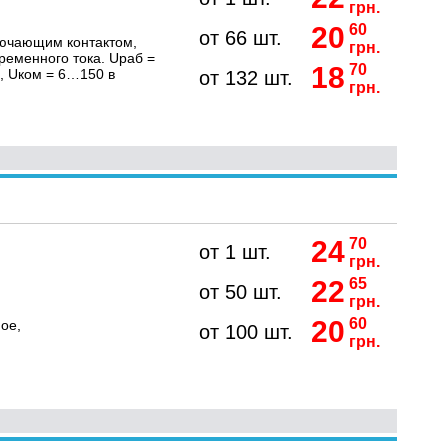
грн.
20
60
от 66 шт.
лючающим контактом,
грн.
ременного тока. Uраб =
18
70
а, Uком = 6…150 в
от 132 шт.
грн.
24
70
от 1 шт.
грн.
22
65
от 50 шт.
грн.
20
60
ое,
от 100 шт.
грн.