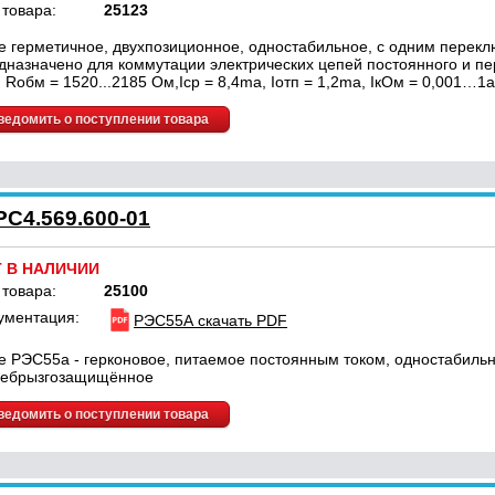
 товара:
25123
е герметичное, двухпозиционное, одностабильное, с одним перек
дназначено для коммутации электрических цепей постоянного и пе
, Rобм = 1520...2185 Ом,Iср = 8,4ma, Iотп = 1,2ma, IкОм = 0,001…1
ведомить о поступлении товара
РС4.569.600-01
Т В НАЛИЧИИ
 товара:
25100
ументация:
РЭС55А скачать PDF
е РЭС55а - герконовое, питаемое постоянным током, одностабильн
ебрызгозащищённое
ведомить о поступлении товара