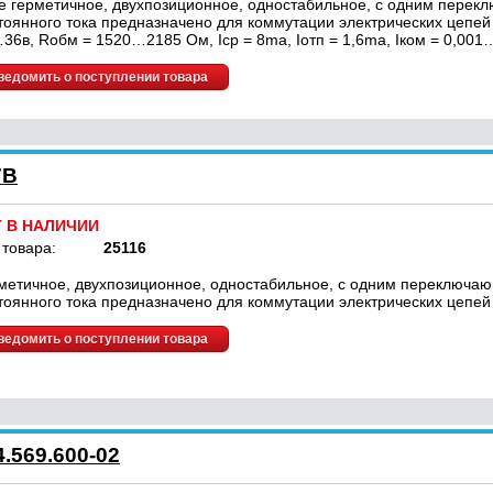
е герметичное, двухпозиционное, одностабильное, с одним перек
тоянного тока предназначено для коммутации электрических цепей 
36в, Rобм = 1520…2185 Ом, Iср = 8ma, Iотп = 1,6ma, Iком = 0,001
ведомить о поступлении товара
7В
Т В НАЛИЧИИ
 товара:
25116
метичное, двухпозиционное, одностабильное, с одним переключа
тоянного тока предназначено для коммутации электрических цепей 
ведомить о поступлении товара
.569.600-02