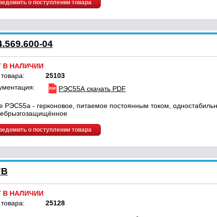
ведомить о поступлении товара
.569.600-04
Т В НАЛИЧИИ
 товара:
25103
ументация:
РЭС55А скачать PDF
е РЭС55а - герконовое, питаемое постоянным током, одностабильн
ебрызгозащищённое
ведомить о поступлении товара
7В
Т В НАЛИЧИИ
 товара:
25128