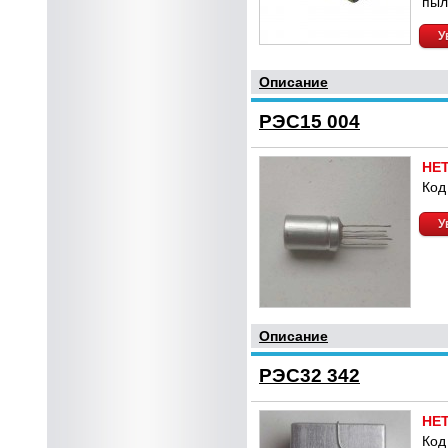
пыл
У
Описание
РЭС15 004
НЕ
Код
У
Описание
РЭС32 342
НЕ
Код