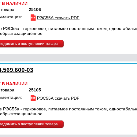
Т В НАЛИЧИИ
 товара:
25106
ументация:
РЭС55А скачать PDF
е РЭС55а - герконовое, питаемое постоянным током, одностабильн
ебрызгозащищённое
ведомить о поступлении товара
.569.600-03
Т В НАЛИЧИИ
 товара:
25105
ументация:
РЭС55А скачать PDF
е РЭС55а - герконовое, питаемое постоянным током, одностабильн
ебрызгозащищённое
ведомить о поступлении товара