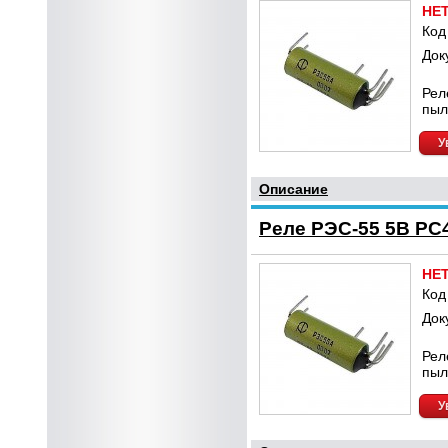
НЕ
Код
Док
Рел
пыл
У
Описание
Реле РЭС-55 5В РС4
НЕ
Код
Док
Рел
пыл
У