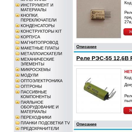
Код
ИНСТРУМЕНТ И
МАТЕРИАЛЫ
Рел
КНОПКИ,
пре
ПЕРЕКЛЮЧАТЕЛИ
27в
КОНДЕНСАТОРЫ
КОНСТРУКТОРЫ KIT
У
КОРПУСА
МАГНИТОПРОВОД
Описание
МАКЕТНЫЕ ПЛАТЫ
МЕТАЛЛОИСКАТЕЛИ
Реле РЭС-55 12,6В 
МЕХАНИЧЕСКИЕ
ЭЛЕМЕНТЫ
МИКРОСХЕМЫ
НЕ
МОДУЛИ
Код
ОПТОЭЛЕКТРОНИКА
Док
ОПТРОНЫ
ПАССИВНЫЕ
Рел
КОМПОНЕНТЫ
пыл
ПАЯЛЬНОЕ
ОБОРУДОВАНИЕ И
У
МАТЕРИАЛЫ
ПЕРЕХОДНИКИ
ПЛАНКИ ПОДСВЕТКИ TV
Описание
ПРЕДОХРАНИТЕЛИ