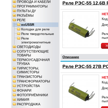
ПРОВОДА И КАБЕЛИ
Реле РЭС-55 12,6В 
ПРОГРАММАТОРЫ
ПУЛЬТЫ ДУ
НЕ
РАЗЪЁМЫ
Код
РЕЛЕ
exUSSR
Док
Колодки для реле
Реле твердотельные
Рел
пыл
Реле
электромагнитные
У
СВЕТОДИОДЫ
СОПУТСТВУЮЩИЕ
ТОВАРЫ
Описание
ТЕРМОУСАДОЧНАЯ
ТРУБКА
Реле РЭС-55 27В РС
ТИРИСТОРЫ,
СИМИСТОРЫ
ТРАНЗИСТОРЫ
НЕ
ТРАНСФОРМАТОРЫ
Код
УСТРОЙСТВА
Док
ФОНАРИ
ФОТОПРИЁМНИКИ
Рел
ХИМИЯ
пыл
РАСПРОДАЖА