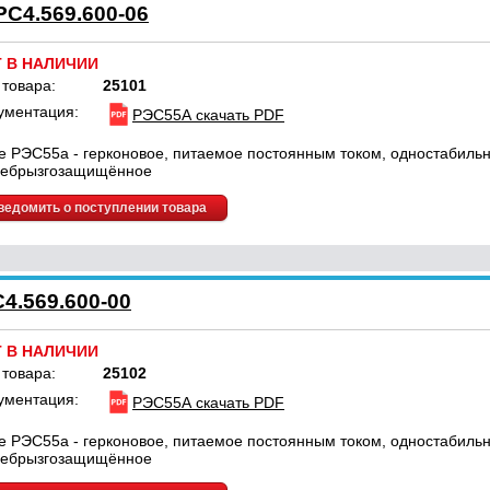
РС4.569.600-06
Т В НАЛИЧИИ
 товара:
25101
ументация:
РЭС55А скачать PDF
е РЭС55а - герконовое, питаемое постоянным током, одностабильн
ебрызгозащищённое
ведомить о поступлении товара
4.569.600-00
Т В НАЛИЧИИ
 товара:
25102
ументация:
РЭС55А скачать PDF
е РЭС55а - герконовое, питаемое постоянным током, одностабильн
ебрызгозащищённое