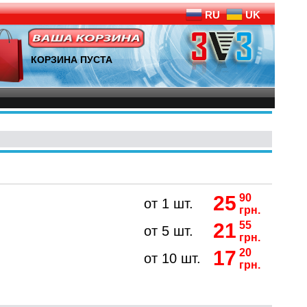
RU
UK
КОРЗИНА ПУСТА
25
90
от 1 шт.
грн.
21
55
от 5 шт.
грн.
17
20
от 10 шт.
грн.