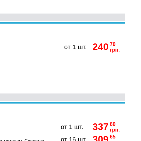
240
70
от 1 шт.
грн.
337
80
от 1 шт.
грн.
309
65
от 16 шт.
м методом. Средство