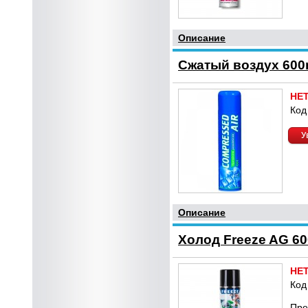
Описание
Сжатый воздух 600
НЕ
Код
У
Описание
Холод Freeze AG 60
НЕ
Код
Пре