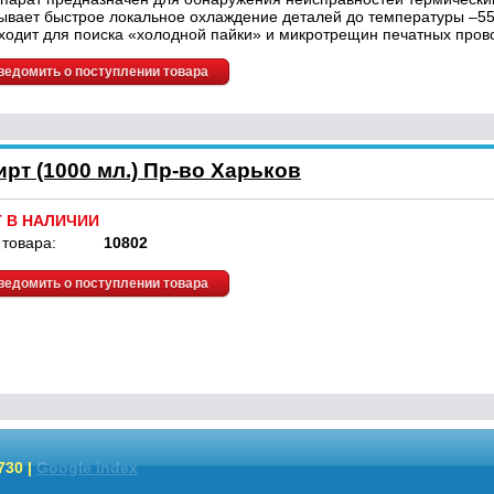
ывает быстрое локальное охлаждение деталей до температуры –55
ходит для поиска «холодной пайки» и микротрещин печатных пров
ведомить о поступлении товара
т (1000 мл.) Пр-во Харьков
Т В НАЛИЧИИ
 товара:
10802
ведомить о поступлении товара
730 |
Google index