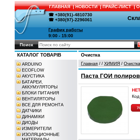
ГЛАВНАЯ
|
НОВОСТИ
|
ПРАЙС-ЛИСТ
|
О
☎ +380(91)-4810730
Скл
☎ +380(97)-2296061
График работы
9:00 - 15:00
Поиск
КАТАЛОГ ТОВАРІВ
Очистка
Главная
/
/
ХИМИЯ
/
Очистк
ARDUINO
ECOFLOW
Паста ГОИ полиров
АКУСТИКА
БАТАРЕИ,
АККУМУЛЯТОРЫ
НЕ
БЛОКИ ПИТАНИЯ
Код
ВЕНТИЛЯТОРЫ
ВСЕ ДЛЯ РЕМОНТА
У
ДАТЧИКИ
ДИНАМІКИ
ДИОДЫ
ИЗМЕРИТЕЛИ
ИЗОЛЯЦИОННЫЕ
МАТЕРИАЛЫ