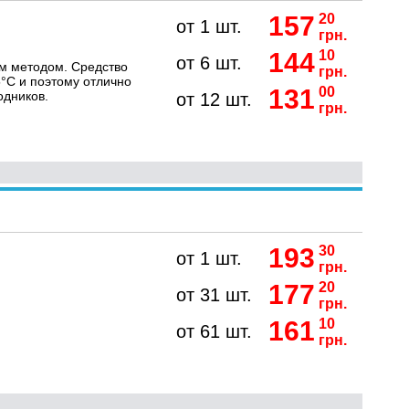
157
20
от 1 шт.
грн.
144
10
от 6 шт.
м методом. Средство
грн.
°C и поэтому отлично
131
00
одников.
от 12 шт.
грн.
193
30
от 1 шт.
грн.
177
20
от 31 шт.
грн.
161
10
от 61 шт.
грн.