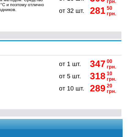
грн.
°C и поэтому отлично
281
50
одников.
от 32 шт.
грн.
347
00
от 1 шт.
грн.
318
10
от 5 шт.
грн.
289
20
от 10 шт.
грн.