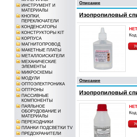
Описание
ИНСТРУМЕНТ И
МАТЕРИАЛЫ
Изопропиловый спи
КНОПКИ,
ПЕРЕКЛЮЧАТЕЛИ
КОНДЕНСАТОРЫ
НЕ
КОНСТРУКТОРЫ KIT
Код
КОРПУСА
МАГНИТОПРОВОД
У
МАКЕТНЫЕ ПЛАТЫ
МЕТАЛЛОИСКАТЕЛИ
МЕХАНИЧЕСКИЕ
ЭЛЕМЕНТЫ
МИКРОСХЕМЫ
МОДУЛИ
Описание
ОПТОЭЛЕКТРОНИКА
ОПТРОНЫ
Изопропиловый спир
ПАССИВНЫЕ
КОМПОНЕНТЫ
ПАЯЛЬНОЕ
НЕ
ОБОРУДОВАНИЕ И
Код
МАТЕРИАЛЫ
ПЕРЕХОДНИКИ
У
ПЛАНКИ ПОДСВЕТКИ TV
ПРЕДОХРАНИТЕЛИ