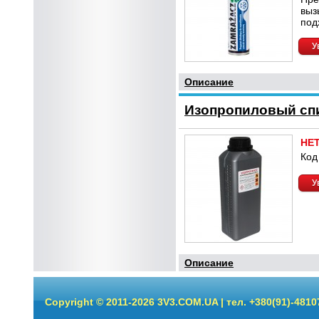
выз
под
У
Описание
Изопропиловый спир
НЕ
Код
У
Описание
Copyright © 2011-2026 3V3.COM.UA | тел. +380(91)-4810