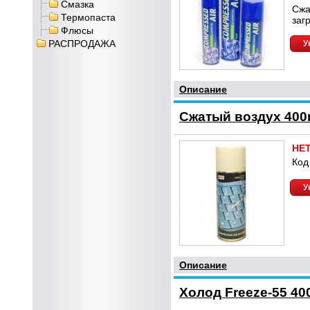
Смазка
Сжа
Термопаста
заг
Флюсы
РАСПРОДАЖА
У
Описание
Сжатый воздух 400
НЕ
Код
У
Описание
Холод Freeze-55 40