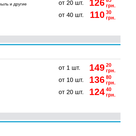
126
85
от 20 шт.
пыль и другие
грн.
110
30
от 40 шт.
грн.
149
20
от 1 шт.
грн.
136
80
от 10 шт.
грн.
124
40
от 20 шт.
грн.