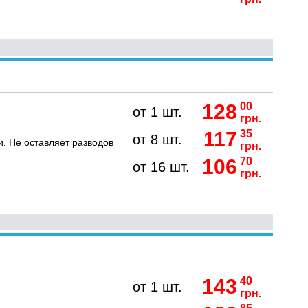
128
00
от 1 шт.
грн.
117
35
от 8 шт.
и. Не оставляет разводов
грн.
106
70
от 16 шт.
грн.
143
40
от 1 шт.
грн.