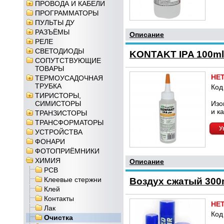
ПРОВОДА И КАБЕЛИ
ПРОГРАММАТОРЫ
ПУЛЬТЫ ДУ
РАЗЪЁМЫ
Описание
РЕЛЕ
СВЕТОДИОДЫ
KONTAKT IPA 100m
СОПУТСТВУЮЩИЕ
ТОВАРЫ
НЕ
ТЕРМОУСАДОЧНАЯ
ТРУБКА
Код
ТИРИСТОРЫ,
СИМИСТОРЫ
Изо
и к
ТРАНЗИСТОРЫ
ТРАНСФОРМАТОРЫ
У
УСТРОЙСТВА
ФОНАРИ
ФОТОПРИЁМНИКИ
ХИМИЯ
Описание
PCB
Клеевые стержни
Воздух сжатый 300m
Клей
Контакты
НЕ
Лак
Код
Очистка