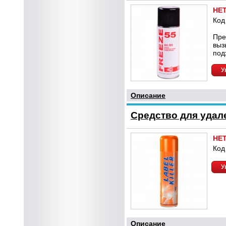
НЕ
Код
Пре
выз
под
У
Описание
Средство для удале
НЕ
Код
У
Описание