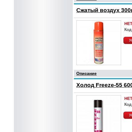
Сжатый воздух 300
НЕ
Код
У
Описание
Холод Freeze-55 60
НЕ
Код
У