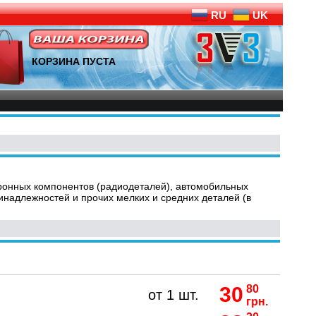
RU
UK
КОРЗИНА ПУСТА
тронных компонентов (радиодеталей), автомобильных
ринадлежностей и прочих мелких и средних деталей (в
30
80
от 1 шт.
грн.