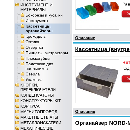
Раз
ИНСТРУМЕНТ И
МАТЕРИАЛЫ
У
Бокорезы и кусачки
Инструмент
Кассетницы,
органайзеры
Крокодилы
Описание
Оптика
Отвертки
Кассетница (внутр
Пинцеты, экстракторы
Плоскогубцы
НЕ
Подставки для
Код
паяльников
Свёрла
У
Упаковка
КНОПКИ,
ПЕРЕКЛЮЧАТЕЛИ
КОНДЕНСАТОРЫ
КОНСТРУКТОРЫ KIT
КОРПУСА
Описание
МАГНИТОПРОВОД
МАКЕТНЫЕ ПЛАТЫ
Органайзер NORD-M
МЕТАЛЛОИСКАТЕЛИ
МЕХАНИЧЕСКИЕ