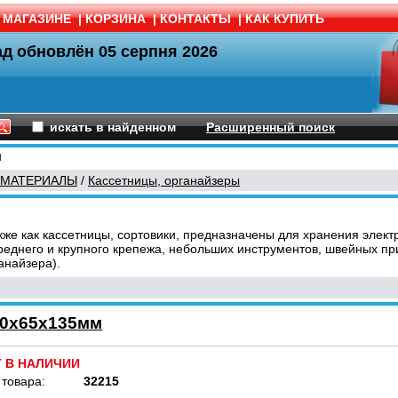
 МАГАЗИНЕ
|
КОРЗИНА
|
КОНТАКТЫ
|
КАК КУПИТЬ
ад обновлён
05 серпня 2026
искать в найденном
Расширенный поиск
ы
 МАТЕРИАЛЫ
/
Кассетницы, органайзеры
кже как кассетницы, сортовики, предназначены для хранения элек
 среднего и крупного крепежа, небольших инструментов, швейных п
анайзера).
80х65х135мм
Т В НАЛИЧИИ
 товара:
32215