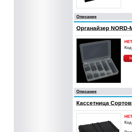
Описание
Органайзер NORD-M
НЕ
Код
У
Описание
Кассетница Сортови
НЕ
Код