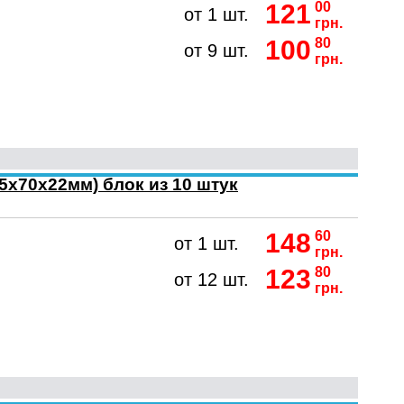
121
00
от 1 шт.
грн.
100
80
от 9 шт.
грн.
5х70х22мм) блок из 10 штук
148
60
от 1 шт.
грн.
123
80
от 12 шт.
грн.