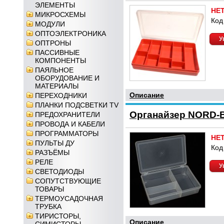
ЭЛЕМЕНТЫ
НЕ
МИКРОСХЕМЫ
Код
МОДУЛИ
ОПТОЭЛЕКТРОНИКА
У
ОПТРОНЫ
ПАССИВНЫЕ
КОМПОНЕНТЫ
ПАЯЛЬНОЕ
ОБОРУДОВАНИЕ И
МАТЕРИАЛЫ
Описание
ПЕРЕХОДНИКИ
ПЛАНКИ ПОДСВЕТКИ TV
Органайзер NORD-B
ПРЕДОХРАНИТЕЛИ
ПРОВОДА И КАБЕЛИ
ПРОГРАММАТОРЫ
НЕ
ПУЛЬТЫ ДУ
Код
РАЗЪЁМЫ
РЕЛЕ
У
СВЕТОДИОДЫ
СОПУТСТВУЮЩИЕ
ТОВАРЫ
ТЕРМОУСАДОЧНАЯ
ТРУБКА
ТИРИСТОРЫ,
Описание