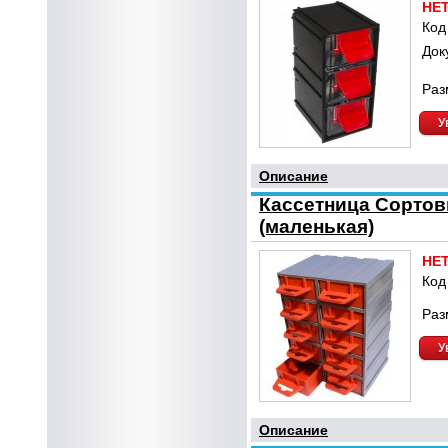
НЕ
Код
Док
Раз
У
Описание
Кассетница Сортови
(маленькая)
НЕ
Код
Раз
У
Описание