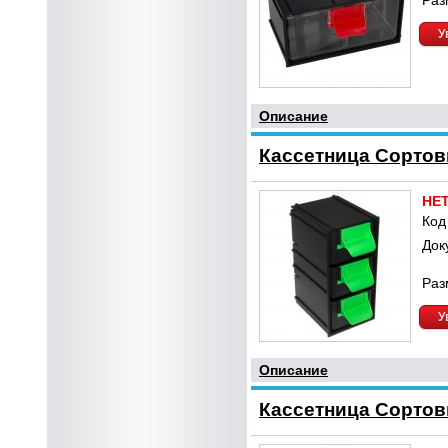
Раз
У
Описание
Кассетница Сортови
НЕ
Код
Док
Раз
У
Описание
Кассетница Сортови