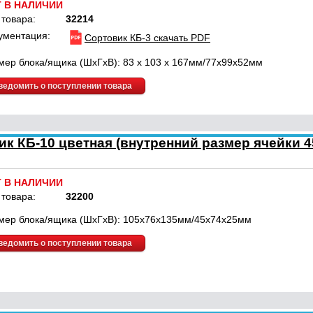
Т В НАЛИЧИИ
 товара:
32214
ументация:
Сортовик КБ-3 скачать PDF
мер блока/ящика (ШхГхВ): 83 х 103 х 167мм/77х99х52мм
ведомить о поступлении товара
к КБ-10 цветная (внутренний размер ячейки 4
Т В НАЛИЧИИ
 товара:
32200
мер блока/ящика (ШхГхВ): 105х76х135мм/45х74х25мм
ведомить о поступлении товара