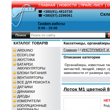
ГЛАВНАЯ
|
НОВОСТИ
|
ПРАЙС-ЛИСТ
|
О
☎ +380(91)-4810730
Скл
☎ +380(97)-2296061
График работы
9:00 - 15:00
Поиск
КАТАЛОГ ТОВАРІВ
Кассетницы, органайзер
Главная
/
/
ИНСТРУМЕНТ И
ARDUINO
ECOFLOW
Описание категории
АКУСТИКА
БАТАРЕИ,
Органайзеры, известные та
АККУМУЛЯТОРЫ
запчастей, гвоздей, сверл,
зависимости от размера орг
БЛОКИ ПИТАНИЯ
ВЕНТИЛЯТОРЫ
ВСЕ ДЛЯ РЕМОНТА
ДАТЧИКИ
Лоток М1 цветной 
ДИНАМІКИ
ДИОДЫ
НЕ
ИЗМЕРИТЕЛИ
Код
ИЗОЛЯЦИОННЫЕ
МАТЕРИАЛЫ