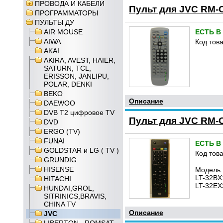
ПРОВОДА И КАБЕЛИ
Пульт для JVC RM-C
ПРОГРАММАТОРЫ
ПУЛЬТЫ ДУ
AIR MOUSE
ЕСТЬ В
AIWA
Код това
AKAI
AKIRA, AVEST, HAIER,
SATURN, TCL,
ERISSON, JANLIPU,
POLAR, DENKI
BEKO
Описание
DAEWOO
DVB T2 цифровое TV
Пульт для JVC RM-C
DVD
ERGO (TV)
FUNAI
ЕСТЬ В
GOLDSTAR и LG ( TV )
Код това
GRUNDIG
HISENSE
Модель:
LT-32BX
HITACHI
LT-32EX
HUNDAI,GROL,
SITRINICS,BRAVIS,
CHINA TV
Описание
JVC