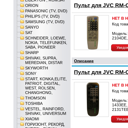
LIBERTON , ROMSAT
Пульт для JVC RM-
ORION
PANASONIC (TV, DVD)
PHILIPS (TV, DVD)
НЕТ В 
SAMSUNG (TV, DVD)
Код това
SANYO
SAT
Модель:
SCHNEIDER, LOEWE,
2104DE,
NOKIA, TELEFUNKEN,
SABA, PIONEER
Уведом
SHARP
SHIVAKI, SUPRA,
Описание
MEREDIAN, DISTAR
SKYWORTH
Пульт для JVC RM-
SONY
START, KONKA,ELITE,
PATRIOT, DIGITAL,
НЕТ В 
WEST, ROLSEN,
Код това
CHANGHONG,
THOMSON
Модель: 
TOSHIBA
1433EE,
VESTEL, RAINFORD,
2131TEE
SHIVAKI, UNIVERSUM
XIAOMI
Уведом
ГОРИЗОНТ, РЕКОРД,