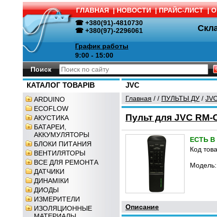
ГЛАВНАЯ
|
НОВОСТИ
|
ПРАЙС-ЛИСТ
|
О
☎ +380(91)-4810730
Скл
☎ +380(97)-2296061
График работы
9:00 - 15:00
Поиск
КАТАЛОГ ТОВАРІВ
JVC
Главная
/
/
ПУЛЬТЫ ДУ
/
JV
ARDUINO
ECOFLOW
Пульт для JVC RM-
АКУСТИКА
БАТАРЕИ,
АККУМУЛЯТОРЫ
ЕСТЬ В
БЛОКИ ПИТАНИЯ
Код това
ВЕНТИЛЯТОРЫ
ВСЕ ДЛЯ РЕМОНТА
Модель:
ДАТЧИКИ
ДИНАМІКИ
ДИОДЫ
ИЗМЕРИТЕЛИ
Описание
ИЗОЛЯЦИОННЫЕ
МАТЕРИАЛЫ