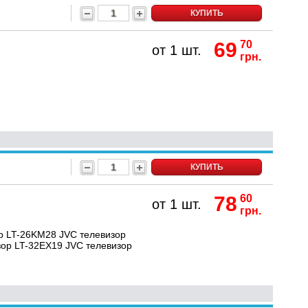
КУПИТЬ
69
70
от 1 шт.
грн.
КУПИТЬ
78
60
от 1 шт.
грн.
р LT-26KM28 JVC телевизор
зор LT-32EX19 JVC телевизор