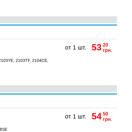
53
20
от 1 шт.
грн.
2103YE, 2103TF, 2104CE,
54
50
от 1 шт.
грн.
88SE