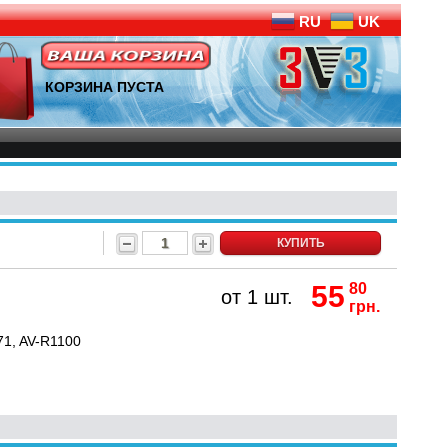
RU
UK
КОРЗИНА ПУСТА
КУПИТЬ
55
80
от 1 шт.
грн.
71, AV-R1100