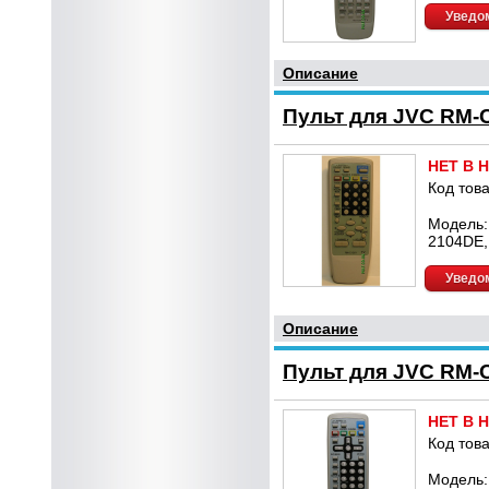
Уведом
Описание
Пульт для JVC RM-C
НЕТ В 
Код това
Модель:
2104DE,
Уведом
Описание
Пульт для JVC RM-
НЕТ В 
Код това
Модель: