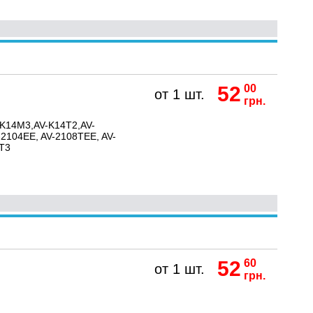
52
00
от 1 шт.
грн.
-K14M3,AV-K14T2,AV-
-2104EE, AV-2108TEE, AV-
AT3
52
60
от 1 шт.
грн.