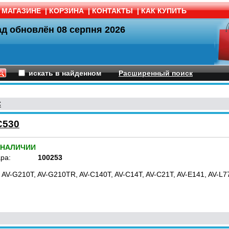
 МАГАЗИНЕ
|
КОРЗИНА
|
КОНТАКТЫ
|
КАК КУПИТЬ
ад обновлён
08 серпня 2026
искать в найденном
Расширенный поиск
C
C530
 НАЛИЧИИ
ра:
100253
 AV-G210T, AV-G210TR, AV-C140T, AV-C14T, AV-C21T, AV-E141, AV-L7