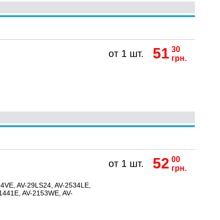
51
30
от 1 шт.
грн.
52
00
от 1 шт.
грн.
4VE, AV-29LS24, AV-2534LE,
1441E, AV-2153WE, AV-