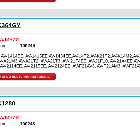
C364GY
НАЛИЧИИ
ра:
100249
 AV-1414EE, AV-1415EE,AV-1434EE,AV-14T2,AV-K21T2,AV-K14M2,AV
V-A21M3,AV-A21T2, AV-A21T3, AV- 21F4EE, AV-21F10, AV-21A4EE,AV
 AV-2114EE, AV-2115EE, AV-2124EE, AV-F21AV3, AV-F21AM3, AV-F21
ить о поступлении товара
C1280
НАЛИЧИИ
ра:
100243