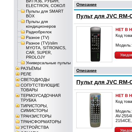
ВИТЯЗЬ, РУБИН,
Описание
ELECTRON, СОКОЛ
Пульты для SMART
Пульт для JVC RM-
BOX
Пульты для
кондиционеров
НЕТ В 
Радиобрелок
Код това
Разное (TV)
Разное (TV)/slim
Модель:
MYOTA, SITRONICS,
CAR, SUPER,
Уведом
PROLOJY
Универсальные пульты
РАЗЪЁМЫ
Описание
РЕЛЕ
СВЕТОДИОДЫ
Пульт для JVC RM-
СОПУТСТВУЮЩИЕ
ТОВАРЫ
ТЕРМОУСАДОЧНАЯ
НЕТ В 
ТРУБКА
Код това
ТИРИСТОРЫ,
СИМИСТОРЫ
Модель:
AV-2554
ТРАНЗИСТОРЫ
2154CE,
ТРАНСФОРМАТОРЫ
УСТРОЙСТВА
Уведом