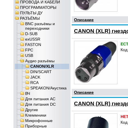
ПРОВОДА И КАБЕЛИ
ПРОГРАММАТОРЫ
ПУЛЬТЫ ДУ
РАЗЪЁМЫ
Описание
BNC разъёмы и
переходники
CANON (XLR) гнезд
D-SUB
exUSSR
ЕС
FASTON
Код
FPC
USB
Аудио разъёмы
CANON/XLR
DIN/SCART
JACK
RCA
SPEAKON/Акустика
Описание
ВЧ
Для питания AC
CANON (XLR) гнезд
Для питания DC
Другие
Клеммники
НЕ
Микрофонные
Код
Приборные