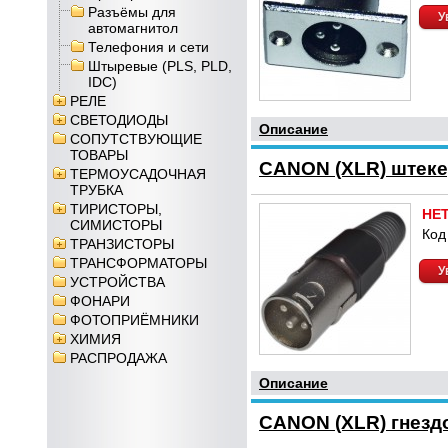
Разъёмы для
У
автомагнитол
Телефония и сети
Штыревые (PLS, PLD,
IDC)
РЕЛЕ
СВЕТОДИОДЫ
Описание
СОПУТСТВУЮЩИЕ
ТОВАРЫ
CANON (XLR) штек
ТЕРМОУСАДОЧНАЯ
ТРУБКА
ТИРИСТОРЫ,
НЕ
СИМИСТОРЫ
Код
ТРАНЗИСТОРЫ
ТРАНСФОРМАТОРЫ
У
УСТРОЙСТВА
ФОНАРИ
ФОТОПРИЁМНИКИ
ХИМИЯ
РАСПРОДАЖА
Описание
CANON (XLR) гнезд