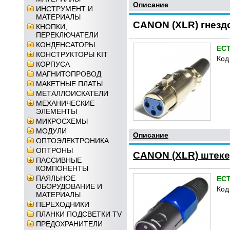
Описание
ИНСТРУМЕНТ И
МАТЕРИАЛЫ
CANON (XLR) гнездо
КНОПКИ,
ПЕРЕКЛЮЧАТЕЛИ
КОНДЕНСАТОРЫ
ЕС
КОНСТРУКТОРЫ KIT
Код
КОРПУСА
МАГНИТОПРОВОД
МАКЕТНЫЕ ПЛАТЫ
МЕТАЛЛОИСКАТЕЛИ
МЕХАНИЧЕСКИЕ
ЭЛЕМЕНТЫ
МИКРОСХЕМЫ
МОДУЛИ
Описание
ОПТОЭЛЕКТРОНИКА
ОПТРОНЫ
CANON (XLR) штек
ПАССИВНЫЕ
КОМПОНЕНТЫ
ПАЯЛЬНОЕ
ЕС
ОБОРУДОВАНИЕ И
Код
МАТЕРИАЛЫ
ПЕРЕХОДНИКИ
ПЛАНКИ ПОДСВЕТКИ TV
ПРЕДОХРАНИТЕЛИ