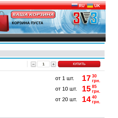
RU
UK
КОРЗИНА ПУСТА
КУПИТЬ
17
30
от 1 шт.
грн.
15
85
от 10 шт.
грн.
14
40
от 20 шт.
грн.