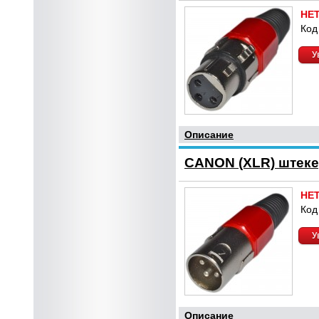
НЕ
Код
У
Описание
CANON (XLR) штек
НЕ
Код
У
Описание