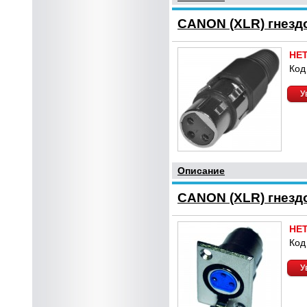
CANON (XLR) гнезд
НЕ
Код
У
Описание
CANON (XLR) гнезд
НЕ
Код
У