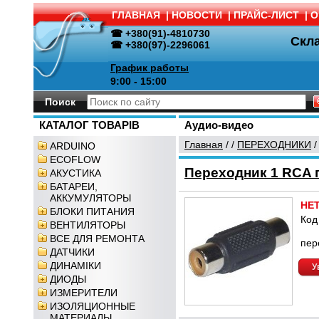
ГЛАВНАЯ
|
НОВОСТИ
|
ПРАЙС-ЛИСТ
|
О
☎ +380(91)-4810730
Скл
☎ +380(97)-2296061
График работы
9:00 - 15:00
Поиск
КАТАЛОГ ТОВАРІВ
Аудио-видео
Главная
/
/
ПЕРЕХОДНИКИ
ARDUINO
ECOFLOW
Переходник 1 RCA г
АКУСТИКА
БАТАРЕИ,
АККУМУЛЯТОРЫ
НЕ
БЛОКИ ПИТАНИЯ
Код
ВЕНТИЛЯТОРЫ
ВСЕ ДЛЯ РЕМОНТА
пер
ДАТЧИКИ
ДИНАМІКИ
У
ДИОДЫ
ИЗМЕРИТЕЛИ
ИЗОЛЯЦИОННЫЕ
МАТЕРИАЛЫ