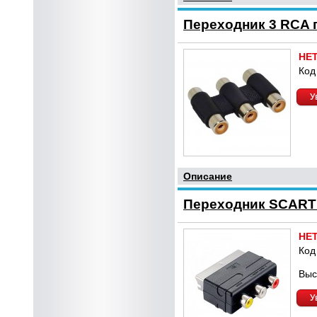
Переходник 3 RCA г
НЕ
Код
У
Описание
Переходник SCART I
НЕ
Код
Выс
У