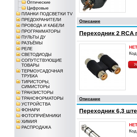
Оптические
Цифровые
ПЛАНКИ ПОДСВЕТКИ TV
ПРЕДОХРАНИТЕЛИ
Описание
ПРОВОДА И КАБЕЛИ
ПРОГРАММАТОРЫ
Переходник 2 RCA г
ПУЛЬТЫ ДУ
РАЗЪЁМЫ
НЕ
РЕЛЕ
Код
СВЕТОДИОДЫ
СОПУТСТВУЮЩИЕ
У
ТОВАРЫ
ТЕРМОУСАДОЧНАЯ
ТРУБКА
ТИРИСТОРЫ,
СИМИСТОРЫ
ТРАНЗИСТОРЫ
ТРАНСФОРМАТОРЫ
Описание
УСТРОЙСТВА
ФОНАРИ
Переходник 6,3 ште
ФОТОПРИЁМНИКИ
ХИМИЯ
НЕ
РАСПРОДАЖА
Код