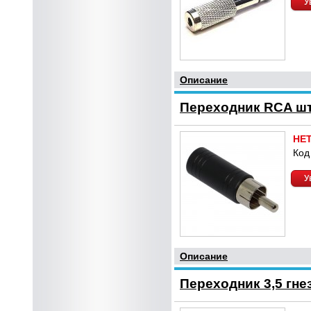
У
Описание
Переходник RCA ште
НЕ
Код
У
Описание
Переходник 3,5 гне