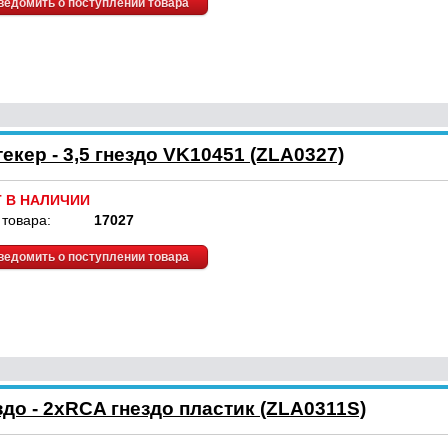
ведомить о поступлении товара
кер - 3,5 гнездо VK10451 (ZLA0327)
Т В НАЛИЧИИ
 товара:
17027
ведомить о поступлении товара
здо - 2xRCA гнездо пластик (ZLA0311S)