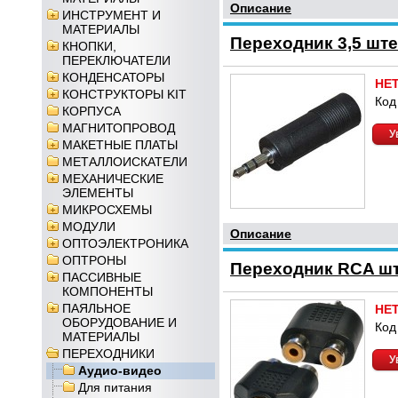
Описание
ИНСТРУМЕНТ И
МАТЕРИАЛЫ
Переходник 3,5 ште
КНОПКИ,
ПЕРЕКЛЮЧАТЕЛИ
КОНДЕНСАТОРЫ
НЕ
КОНСТРУКТОРЫ KIT
Код
КОРПУСА
МАГНИТОПРОВОД
У
МАКЕТНЫЕ ПЛАТЫ
МЕТАЛЛОИСКАТЕЛИ
МЕХАНИЧЕСКИЕ
ЭЛЕМЕНТЫ
МИКРОСХЕМЫ
МОДУЛИ
Описание
ОПТОЭЛЕКТРОНИКА
ОПТРОНЫ
Переходник RCA шт
ПАССИВНЫЕ
КОМПОНЕНТЫ
ПАЯЛЬНОЕ
НЕ
ОБОРУДОВАНИЕ И
Код
МАТЕРИАЛЫ
ПЕРЕХОДНИКИ
У
Аудио-видео
Для питания