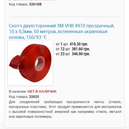
Код товара:
32618B
Скотч двухсторонний 3М VHB 4910 прозрачный,
10 x 0,3мм, 50 метров, вспененная акриловая
основа, 150/93 °С
от
1
шт.
416.30 грн.
от
12
шт.
381.60 грн.
от
23
шт.
346.90 грн.
В наличии:
НЕТ В НАЛИЧИИ
Код товара:
32625
Для соединений требующих прозрачности ленты (стекло,
прозрачные пластики). Этот продукт применяется для материалов
с высокой поверхностной энергией как например стекло, металл
или акриловые полимеры.