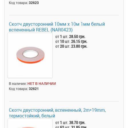
Код товара:
32623
Скотч двусторонний 10мм х 10м 1мм белый
вспененный REBEL (NAR0423)
от
1
шт.
28.50 грн.
от
10
шт.
26.15 грн.
от
20
шт.
23.80 грн.
В наличии:
НЕТ В НАЛИЧИИ
Код товара:
32621
Скотч двусторонний, вспененный, 2m*19mm,
термостойкий, белый
от
1
шт.
38.70 грн.
от
62
шт.
31.85 грн.