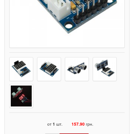
от
1
шт.
157.90
грн.