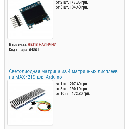
от
2
шт.
147.85 грн.
от
5
шт.
134.40 грн.
В наличии:
НЕТ В НАЛИЧИИ
Код товара:
64201
Светодиодная матрица из 4 матричных дисплеев
на MAX7219 для Arduino
от
1
шт.
207.40 грн.
от
5
шт.
190.10 грн.
от
10
шт.
172.80 грн.