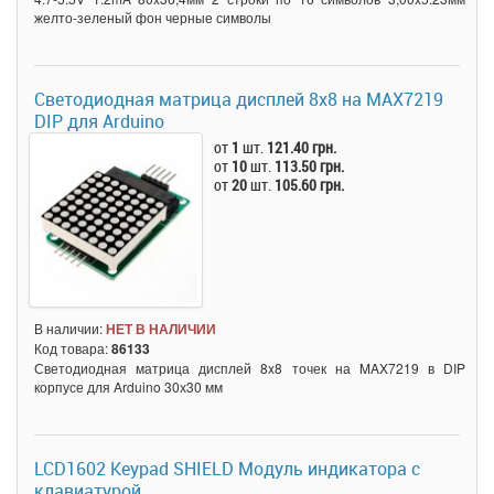
желто-зеленый фон черные символы
Светодиодная матрица дисплей 8x8 на MAX7219
DIP для Arduino
от
1
шт.
121.40 грн.
от
10
шт.
113.50 грн.
от
20
шт.
105.60 грн.
В наличии:
НЕТ В НАЛИЧИИ
Код товара:
86133
Светодиодная матрица дисплей 8x8 точек на MAX7219 в DIP
корпусе для Arduino 30х30 мм
LCD1602 Keypad SHIELD Модуль индикатора с
клавиатурой