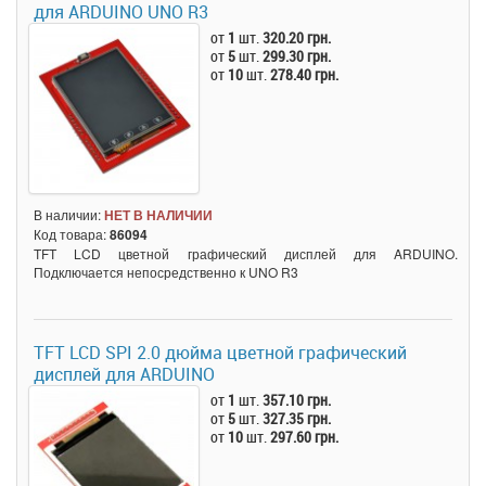
для ARDUINO UNO R3
от
1
шт.
320.20 грн.
от
5
шт.
299.30 грн.
от
10
шт.
278.40 грн.
В наличии:
НЕТ В НАЛИЧИИ
Код товара:
86094
TFT LCD цветной графический дисплей для ARDUINO.
Подключается непосредственно к UNO R3
TFT LCD SPI 2.0 дюйма цветной графический
дисплей для ARDUINO
от
1
шт.
357.10 грн.
от
5
шт.
327.35 грн.
от
10
шт.
297.60 грн.