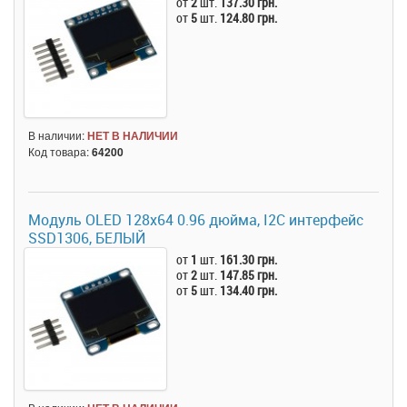
от
2
шт.
137.30 грн.
от
5
шт.
124.80 грн.
В наличии:
НЕТ В НАЛИЧИИ
Код товара:
64200
Модуль OLED 128x64 0.96 дюйма, I2C интерфейс
SSD1306, БЕЛЫЙ
от
1
шт.
161.30 грн.
от
2
шт.
147.85 грн.
от
5
шт.
134.40 грн.