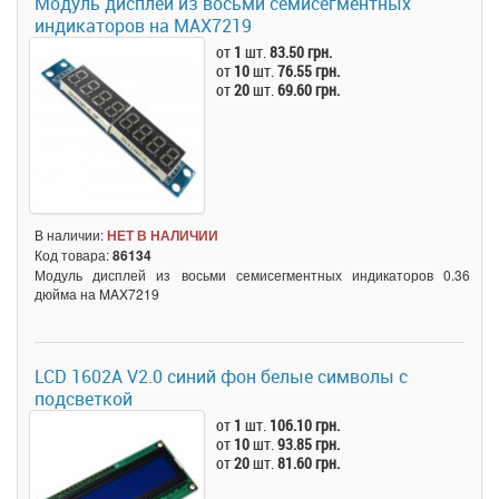
Модуль дисплей из восьми семисегментных
индикаторов на MAX7219
от
1
шт.
83.50 грн.
от
10
шт.
76.55 грн.
от
20
шт.
69.60 грн.
В наличии:
НЕТ В НАЛИЧИИ
Код товара:
86134
Модуль дисплей из восьми семисегментных индикаторов 0.36
дюйма на MAX7219
LCD 1602A V2.0 синий фон белые символы с
подсветкой
от
1
шт.
106.10 грн.
от
10
шт.
93.85 грн.
от
20
шт.
81.60 грн.