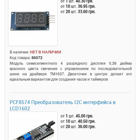
от
1
шт.
40.30 грн.
от
10
шт.
36.95 грн.
от
20
шт.
33.60 грн.
В наличии:
НЕТ В НАЛИЧИИ
Код товара:
86072
Модуль семисегментного 4 разрядного дисплея 0,36 дюйма
красного цвета свечения с управлением по последовательной
шине на драйвере TM1637. Двоеточие в центре делает его
идеальным вариантом для создания часов и таймеров
PCF8574 Преобразователь I2C интерфейса в
LCD1602
от
1
шт.
45.00 грн.
от
10
шт.
40.50 грн.
от
20
шт.
36.00 грн.