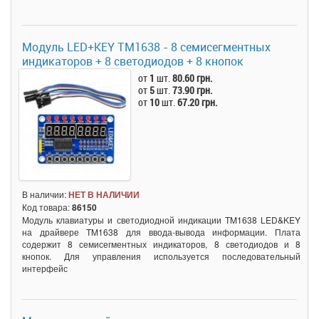
Модуль LED+KEY TM1638 - 8 семисегментных
индикаторов + 8 светодиодов + 8 кнопок
от
1
шт.
80.60 грн.
от
5
шт.
73.90 грн.
от
10
шт.
67.20 грн.
В наличии:
НЕТ В НАЛИЧИИ
Код товара:
86150
Модуль клавиатуры и светодиодной индикации TM1638 LED&KEY
на драйвере TM1638 для ввода-вывода информации. Плата
содержит 8 семисегментных индикаторов, 8 светодиодов и 8
кнопок. Для управления используется последовательный
интерфейс