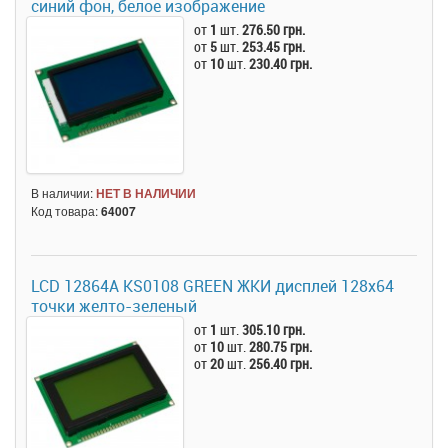
синий фон, белое изображение
от
1
шт.
276.50 грн.
от
5
шт.
253.45 грн.
от
10
шт.
230.40 грн.
В наличии:
НЕТ В НАЛИЧИИ
Код товара:
64007
LCD 12864A KS0108 GREEN ЖКИ дисплей 128х64
точки желто-зеленый
от
1
шт.
305.10 грн.
от
10
шт.
280.75 грн.
от
20
шт.
256.40 грн.