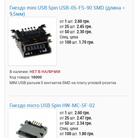
Гнездо mini USB 5pin USB-05-FS-90 SMD (длина =
9,5мм)
от
1
шт.
2.60 грн.
от
25
шт.
2.45 грн.
от
50
шт.
2.30 грн.
Спец. цена
от
100
шт.
1.70 грн.
В наличии:
НЕТ В НАЛИЧИИ
Код товара:
16000
MINI USB разъем 5 контактов SMD на плату угловой розетка
Гнездо micro USB 5pin HW-MC-5F-02
от
1
шт.
2.60 грн.
от
25
шт.
2.47 грн.
от
50
шт.
2.34 грн.
Спец. цена
от
100
шт.
1.80 грн.