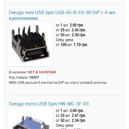
Гнездо mini USB 5pin USB-05-B-FD-90 DIP с 4-мя
креплениями
от
1
шт.
2.60 грн.
от
25
шт.
2.45 грн.
от
50
шт.
2.30 грн.
Спец. цена
от
100
шт.
1.70 грн.
В наличии:
НЕТ В НАЛИЧИИ
Код товара:
16027
MINI USB разъем 5 контактов DIP на плату угловой розетка
Гнездо micro USB 5pin HW-MC-5F-03
от
1
шт.
2.60 грн.
от
25
шт.
2.47 грн.
от
50
шт.
2.34 грн.
Спец. цена