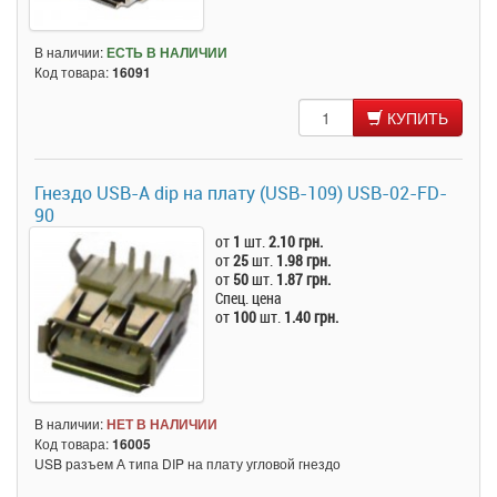
В наличии:
ЕСТЬ В НАЛИЧИИ
Код товара:
16091
КУПИТЬ
Гнездо USB-A dip на плату (USB-109) USB-02-FD-
90
от
1
шт.
2.10 грн.
от
25
шт.
1.98 грн.
от
50
шт.
1.87 грн.
Спец. цена
от
100
шт.
1.40 грн.
В наличии:
НЕТ В НАЛИЧИИ
Код товара:
16005
USB разъем А типа DIP на плату угловой гнездо