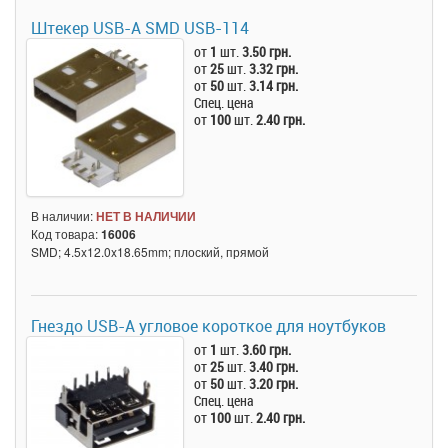
Штекер USB-A SMD USB-114
от
1
шт.
3.50 грн.
от
25
шт.
3.32 грн.
от
50
шт.
3.14 грн.
Спец. цена
от
100
шт.
2.40 грн.
В наличии:
НЕТ В НАЛИЧИИ
Код товара:
16006
SMD; 4.5x12.0x18.65mm; плоский, прямой
Гнездо USB-A угловое короткое для ноутбуков
от
1
шт.
3.60 грн.
от
25
шт.
3.40 грн.
от
50
шт.
3.20 грн.
Спец. цена
от
100
шт.
2.40 грн.