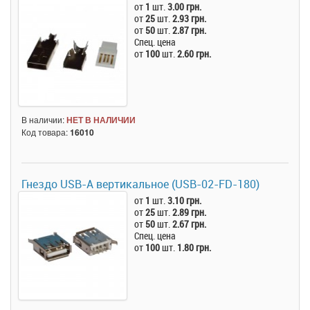
от
1
шт.
3.00 грн.
от
25
шт.
2.93 грн.
от
50
шт.
2.87 грн.
Спец. цена
от
100
шт.
2.60 грн.
В наличии:
НЕТ В НАЛИЧИИ
Код товара:
16010
Гнездо USB-A вертикальное (USB-02-FD-180)
от
1
шт.
3.10 грн.
от
25
шт.
2.89 грн.
от
50
шт.
2.67 грн.
Спец. цена
от
100
шт.
1.80 грн.