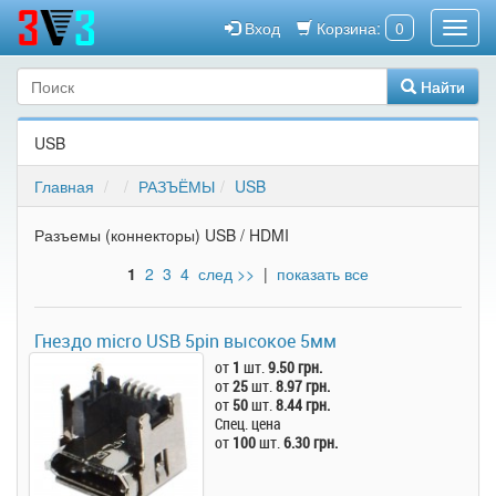
Вход
Корзина:
0
Найти
USB
Главная
РАЗЪЁМЫ
USB
Разъемы (коннекторы) USB / HDMI
1
2
3
4
след >>
|
показать все
Гнездо micro USB 5pin высокое 5мм
от
1
шт.
9.50 грн.
от
25
шт.
8.97 грн.
от
50
шт.
8.44 грн.
Спец. цена
от
100
шт.
6.30 грн.