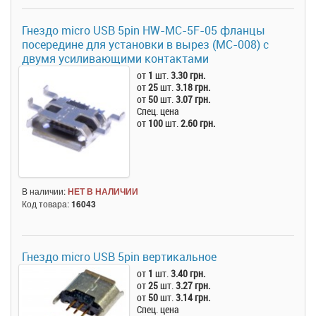
Гнездо micro USB 5pin HW-MC-5F-05 фланцы
посередине для установки в вырез (MC-008) с
двумя усиливающими контактами
от
1
шт.
3.30 грн.
от
25
шт.
3.18 грн.
от
50
шт.
3.07 грн.
Спец. цена
от
100
шт.
2.60 грн.
В наличии:
НЕТ В НАЛИЧИИ
Код товара:
16043
Гнездо micro USB 5pin вертикальное
от
1
шт.
3.40 грн.
от
25
шт.
3.27 грн.
от
50
шт.
3.14 грн.
Спец. цена