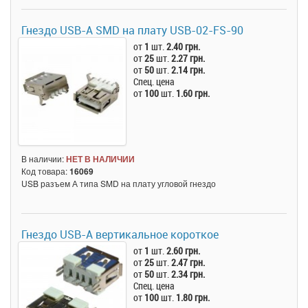
Гнездо USB-A SMD на плату USB-02-FS-90
от
1
шт.
2.40 грн.
от
25
шт.
2.27 грн.
от
50
шт.
2.14 грн.
Спец. цена
от
100
шт.
1.60 грн.
В наличии:
НЕТ В НАЛИЧИИ
Код товара:
16069
USB разъем А типа SMD на плату угловой гнездо
Гнездо USB-A вертикальное короткое
от
1
шт.
2.60 грн.
от
25
шт.
2.47 грн.
от
50
шт.
2.34 грн.
Спец. цена
от
100
шт.
1.80 грн.