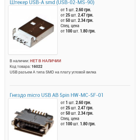
Штекер USB-A smd (USB-02-MS-90)
от
1
шт.
2.60 грн.
от
25
шт.
2.47 грн.
от
50
шт.
2.34 грн.
Спец. цена
от
100
шт.
1.80 грн.
В наличии:
НЕТ В НАЛИЧИИ
Код товара:
16022
USB разъем А типа SMD на плату угловой вилка
Гнездо micro USB AB 5pin HW-MC-5F-01
от
1
шт.
2.60 грн.
от
25
шт.
2.47 грн.
от
50
шт.
2.34 грн.
Спец. цена
от
100
шт.
1.80 грн.