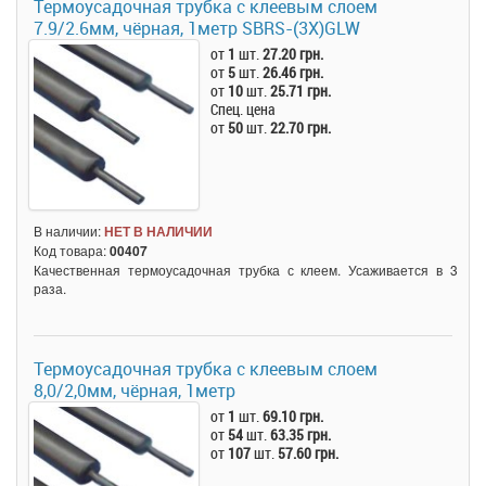
Термоусадочная трубка c клеевым слоем
7.9/2.6мм, чёрная, 1метр SBRS-(3X)GLW
от
1
шт.
27.20 грн.
от
5
шт.
26.46 грн.
от
10
шт.
25.71 грн.
Спец. цена
от
50
шт.
22.70 грн.
В наличии:
НЕТ В НАЛИЧИИ
Код товара:
00407
Качественная термоусадочная трубка с клеем. Усаживается в 3
раза.
Термоусадочная трубка c клеевым слоем
8,0/2,0мм, чёрная, 1метр
от
1
шт.
69.10 грн.
от
54
шт.
63.35 грн.
от
107
шт.
57.60 грн.