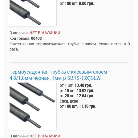
от
100
шт.
8.00 грн.
В наличии:
НЕТ В НАЛИЧИИ
Код товара:
00403
Качественная термоусадочная трубка с клеем. Усаживается в 3
раза.
Термоусадочная трубка c клеевым слоем
4,8/1,6мм чёрная, 1метр SBRS-(3X)GLW
от
1
шт.
13.40 грн.
от
10
шт.
13.02 грн.
от
20
шт.
12.64 грн.
Спец. цена
от
100
шт.
11.10 грн.
В наличии:
НЕТ В НАЛИЧИИ