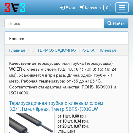
Вход
Корзина:
0
Найти
Клеевая
Главная
ТЕРМОУСАДОЧНАЯ ТРУБКА
Клеевая
Качественная термоусадочная трубка (термоусадка)
WOER с клеевым слоем (3,2; 4,8; 6,4; 7,9; 8; 15; 16; 24
мм). Усаживается в три раза. Длина одной трубки - 1
метр. Рабочая температура: от -55 до +125 °C.
Соответствует стандартам качества: ROHS, ISO9001 и
ISO14000.
Термоусадочная трубка c клеевым слоем
3,2/1,1мм, чёрная, 1метр SBRS-(3X)GLW
от
1
шт.
9.60 грн.
от
10
шт.
9.34 грн.
от
20
шт.
9.07 грн.
Спец. цена