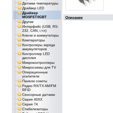
Датчики температуры
Драйвер LED
Драйвер
MOSFET/IGBT
Описание
Другие
Интерфейс (USB, RS-
232, CAN, і.т.п)
Ключи и коммутаторы
Компараторы
Контролеры заряда
аккумуляторов
Контроллер LED
дисплея
Микроконтроллеры
Микросхемы для TV
Операционные
усилители
Панели сокеты
Радио RX/TX AM/FM
RFID
Сенсорные датчики
Серия 40XX
Серия 74
Стабилизаторы