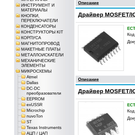
Описание
ИНСТРУМЕНТ И
МАТЕРИАЛЫ
Драйвер MOSFET/IG
КНОПКИ,
ПЕРЕКЛЮЧАТЕЛИ
КОНДЕНСАТОРЫ
ЕС
КОНСТРУКТОРЫ KIT
Код
КОРПУСА
Док
МАГНИТОПРОВОД
МАКЕТНЫЕ ПЛАТЫ
МЕТАЛЛОИСКАТЕЛИ
МЕХАНИЧЕСКИЕ
ЭЛЕМЕНТЫ
МИКРОСХЕМЫ
Atmel
Описание
Dallas
DC-DC
Драйвер MOSFET/IG
преобразователи
EEPROM
exUSSR
ЕС
Microchip
Код
nuvoTon
Док
ST
Texas Instruments
АЦП / ЦАП