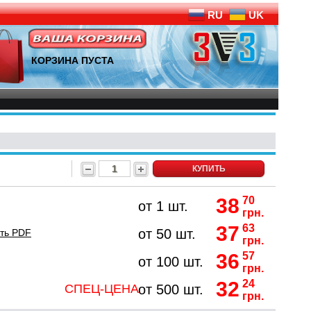
RU
UK
КОРЗИНА ПУСТА
КУПИТЬ
38
70
от 1 шт.
грн.
37
63
от 50 шт.
ть PDF
грн.
36
57
от 100 шт.
грн.
32
24
СПЕЦ-ЦЕНА
от 500 шт.
грн.