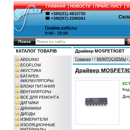
ГЛАВНАЯ
|
НОВОСТИ
|
ПРАЙС-ЛИСТ
|
О
☎ +380(91)-4810730
Скл
☎ +380(97)-2296061
График работы
9:00 - 15:00
Поиск
КАТАЛОГ ТОВАРІВ
Драйвер MOSFET/IGBT
Главная
/
/
МИКРОСХЕМЫ
/
ARDUINO
ECOFLOW
Драйвер MOSFET/IG
АКУСТИКА
БАТАРЕИ,
АККУМУЛЯТОРЫ
ЕС
БЛОКИ ПИТАНИЯ
Код
ВЕНТИЛЯТОРЫ
Док
ВСЕ ДЛЯ РЕМОНТА
ДАТЧИКИ
ДИНАМІКИ
ДИОДЫ
ИЗМЕРИТЕЛИ
ИЗОЛЯЦИОННЫЕ
МАТЕРИАЛЫ