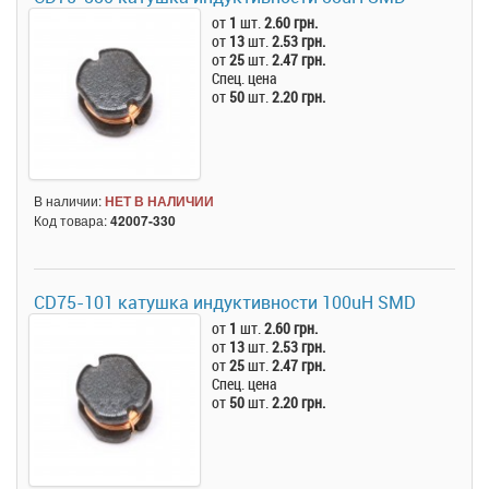
от
1
шт.
2.60 грн.
от
13
шт.
2.53 грн.
от
25
шт.
2.47 грн.
Спец. цена
от
50
шт.
2.20 грн.
В наличии:
НЕТ В НАЛИЧИИ
Код товара:
42007-330
CD75-101 катушка индуктивности 100uH SMD
от
1
шт.
2.60 грн.
от
13
шт.
2.53 грн.
от
25
шт.
2.47 грн.
Спец. цена
от
50
шт.
2.20 грн.