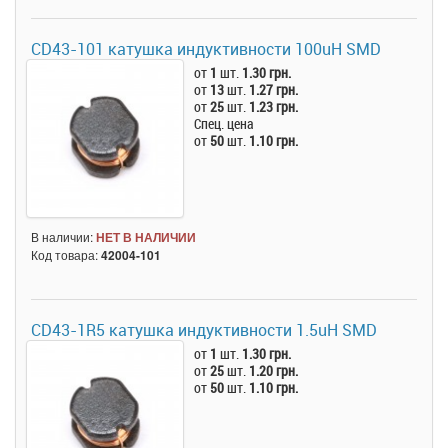
CD43-101 катушка индуктивности 100uH SMD
от
1
шт.
1.30 грн.
от
13
шт.
1.27 грн.
от
25
шт.
1.23 грн.
Спец. цена
от
50
шт.
1.10 грн.
В наличии:
НЕТ В НАЛИЧИИ
Код товара:
42004-101
CD43-1R5 катушка индуктивности 1.5uH SMD
от
1
шт.
1.30 грн.
от
25
шт.
1.20 грн.
от
50
шт.
1.10 грн.