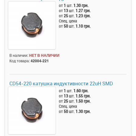
от
1
шт.
1.30 грн.
от
13
шт.
1.27 грн.
от
25
шт.
1.23 грн.
Спец. цена
от
50
шт.
1.10 грн.
В наличии:
НЕТ В НАЛИЧИИ
Код товара:
42004-221
CD54-220 катушка индуктивности 22uH SMD
от
1
шт.
1.60 грн.
от
13
шт.
1.55 грн.
от
25
шт.
1.50 грн.
Спец. цена
от
50
шт.
1.30 грн.