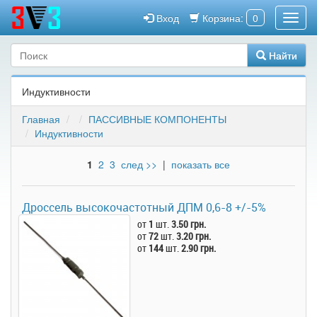
Вход
Корзина:
0
Найти
Индуктивности
Главная
ПАССИВНЫЕ КОМПОНЕНТЫ
Индуктивности
1
2
3
след >>
|
показать все
Дроссель высокочастотный ДПМ 0,6-8 +/-5%
от
1
шт.
3.50 грн.
от
72
шт.
3.20 грн.
от
144
шт.
2.90 грн.