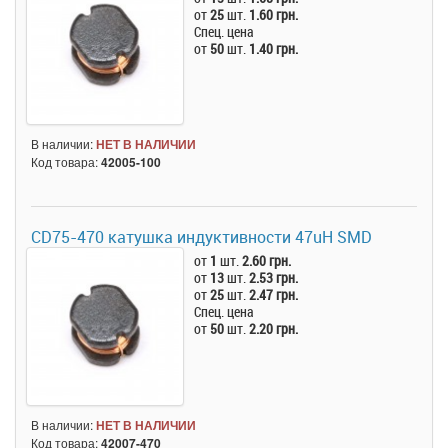
от
25
шт.
1.60 грн.
Спец. цена
от
50
шт.
1.40 грн.
В наличии:
НЕТ В НАЛИЧИИ
Код товара:
42005-100
CD75-470 катушка индуктивности 47uH SMD
от
1
шт.
2.60 грн.
от
13
шт.
2.53 грн.
от
25
шт.
2.47 грн.
Спец. цена
от
50
шт.
2.20 грн.
В наличии:
НЕТ В НАЛИЧИИ
Код товара:
42007-470