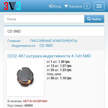
Вход
Корзина:
0
Найти
CD SMD
Главная
ПАССИВНЫЕ КОМПОНЕНТЫ
Индуктивности
CD SMD
CD32-4R7 катушка индуктивности 4.7uH SMD
от
1
шт.
1.30 грн.
от
13
шт.
1.27 грн.
от
25
шт.
1.23 грн.
Спец. цена
от
50
шт.
1.10 грн.
В наличии:
НЕТ В НАЛИЧИИ
Код товара:
42003