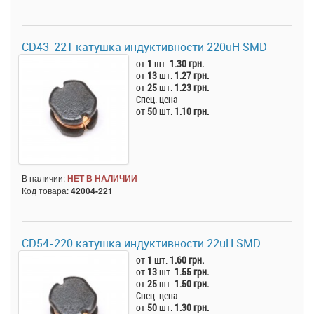
CD43-221 катушка индуктивности 220uH SMD
от
1
шт.
1.30 грн.
от
13
шт.
1.27 грн.
от
25
шт.
1.23 грн.
Спец. цена
от
50
шт.
1.10 грн.
В наличии:
НЕТ В НАЛИЧИИ
Код товара:
42004-221
CD54-220 катушка индуктивности 22uH SMD
от
1
шт.
1.60 грн.
от
13
шт.
1.55 грн.
от
25
шт.
1.50 грн.
Спец. цена
от
50
шт.
1.30 грн.