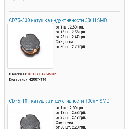
CD75-330 катушка индуктивности 33uH SMD
от
1
шт.
2.60 грн.
от
13
шт.
2.53 грн.
от
25
шт.
2.47 грн.
Спец. цена
от
50
шт.
2.20 грн.
В наличии:
НЕТ В НАЛИЧИИ
Код товара:
42007-330
CD75-101 катушка индуктивности 100uH SMD
от
1
шт.
2.60 грн.
от
13
шт.
2.53 грн.
от
25
шт.
2.47 грн.
Спец. цена
от
50
шт.
2.20 грн.