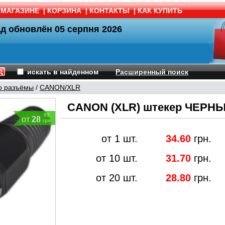
 МАГАЗИНЕ
|
КОРЗИНА
|
КОНТАКТЫ
|
КАК КУПИТЬ
ад обновлён
05 серпня 2026
искать в найденном
Расширенный поиск
о разъёмы
/
CANON/XLR
CANON (XLR) штекер ЧЕРНЫ
80
от
28
грн
от 1 шт.
34.60
грн.
от 10 шт.
31.70
грн.
от 20 шт.
28.80
грн.