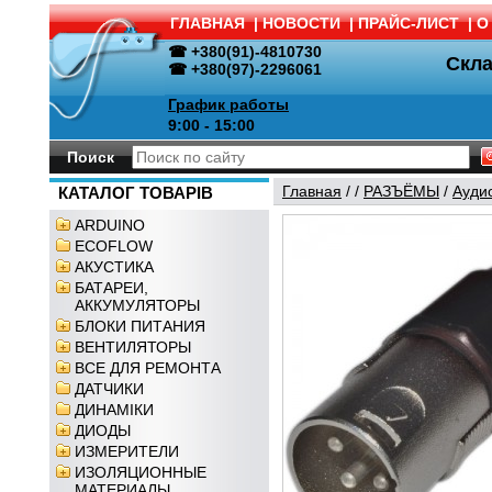
ГЛАВНАЯ
|
НОВОСТИ
|
ПРАЙС-ЛИСТ
|
О
☎ +380(91)-4810730
Скл
☎ +380(97)-2296061
График работы
9:00 - 15:00
Поиск
Главная
/
/
РАЗЪЁМЫ
/
Ауди
КАТАЛОГ ТОВАРІВ
ARDUINO
ECOFLOW
АКУСТИКА
БАТАРЕИ,
АККУМУЛЯТОРЫ
БЛОКИ ПИТАНИЯ
ВЕНТИЛЯТОРЫ
ВСЕ ДЛЯ РЕМОНТА
ДАТЧИКИ
ДИНАМІКИ
ДИОДЫ
ИЗМЕРИТЕЛИ
ИЗОЛЯЦИОННЫЕ
МАТЕРИАЛЫ