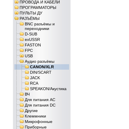
ПРОВОДА И КАБЕЛИ
ПРОГРАММАТОРЫ
ПУЛЬТЫ ДУ
РАЗЪЁМЫ
BNC разъёмы и
переходники
D-SUB
exUSSR
FASTON
FPC
USB
Аудио разъёмы
CANON/XLR
DIN/SCART
JACK
RCA
SPEAKON/Акустика
ВЧ
Для питания AC
Для питания DC
Другие
Клеммники
Микрофонные
Приборные