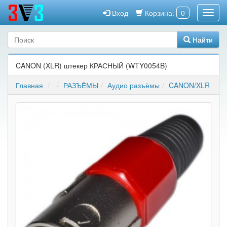
Вход
Корзина:
0
Найти
CANON (XLR) штекер КРАСНЫЙ (WTY0054B)
Главная
РАЗЪЁМЫ
Аудио разъёмы
CANON/XLR