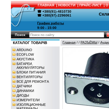
ГЛАВНАЯ
|
НОВОСТИ
|
ПРАЙС-ЛИСТ
|
О
☎ +380(91)-4810730
Скл
☎ +380(97)-2296061
График работы
9:00 - 15:00
Поиск
Главная
/
/
РАЗЪЁМЫ
/
Ауди
КАТАЛОГ ТОВАРІВ
ARDUINO
ECOFLOW
АКУСТИКА
БАТАРЕИ,
АККУМУЛЯТОРЫ
БЛОКИ ПИТАНИЯ
ВЕНТИЛЯТОРЫ
ВСЕ ДЛЯ РЕМОНТА
ДАТЧИКИ
ДИНАМІКИ
ДИОДЫ
ИЗМЕРИТЕЛИ
ИЗОЛЯЦИОННЫЕ
МАТЕРИАЛЫ