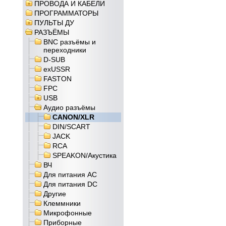
ПРОВОДА И КАБЕЛИ
ПРОГРАММАТОРЫ
ПУЛЬТЫ ДУ
РАЗЪЁМЫ
BNC разъёмы и
переходники
D-SUB
exUSSR
FASTON
FPC
USB
Аудио разъёмы
CANON/XLR
DIN/SCART
JACK
RCA
SPEAKON/Акустика
ВЧ
Для питания AC
Для питания DC
Другие
Клеммники
Микрофонные
Приборные