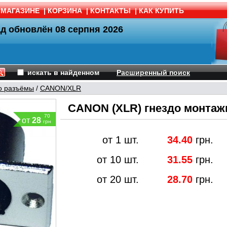
 МАГАЗИНЕ
|
КОРЗИНА
|
КОНТАКТЫ
|
КАК КУПИТЬ
ад обновлён
08 серпня 2026
искать в найденном
Расширенный поиск
о разъёмы
/
CANON/XLR
CANON (XLR) гнездо монтажн
70
от
28
грн
от 1 шт.
34.40
грн.
от 10 шт.
31.55
грн.
от 20 шт.
28.70
грн.