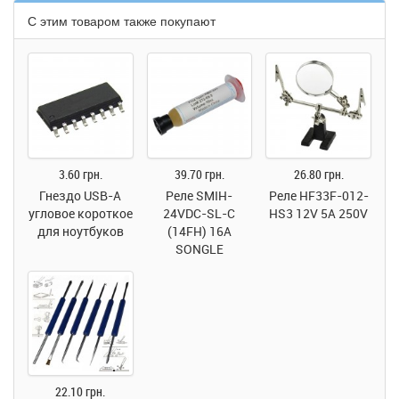
С этим товаром также покупают
3.60 грн.
39.70 грн.
26.80 грн.
Гнездо USB-A
Реле SMIH-
Реле HF33F-012-
угловое короткое
24VDC-SL-C
HS3 12V 5A 250V
для ноутбуков
(14FH) 16A
SONGLE
22.10 грн.