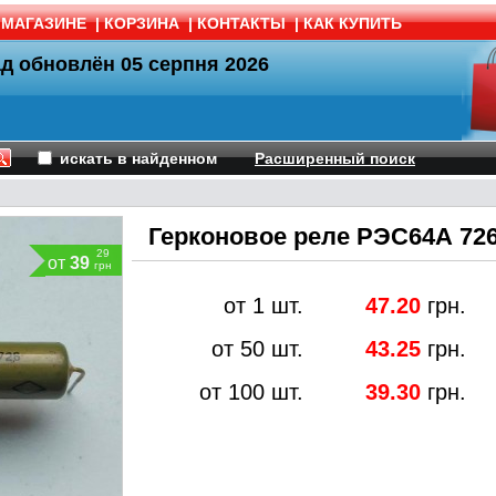
 МАГАЗИНЕ
|
КОРЗИНА
|
КОНТАКТЫ
|
КАК КУПИТЬ
ад обновлён
05 серпня 2026
искать в найденном
Расширенный поиск
Герконовое реле РЭС64А 726
29
от
39
грн
от 1 шт.
47.20
грн.
от 50 шт.
43.25
грн.
от 100 шт.
39.30
грн.