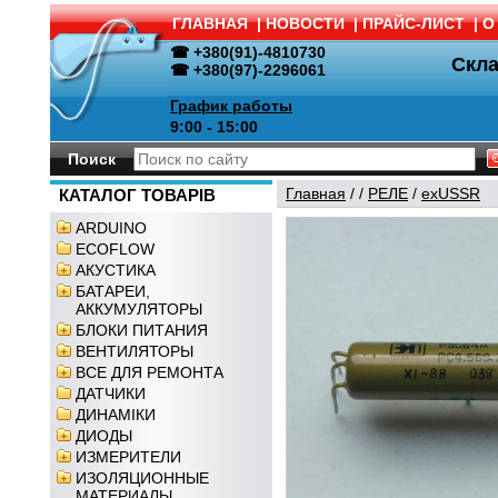
ГЛАВНАЯ
|
НОВОСТИ
|
ПРАЙС-ЛИСТ
|
О
☎ +380(91)-4810730
Скл
☎ +380(97)-2296061
График работы
9:00 - 15:00
Поиск
Главная
/
/
РЕЛЕ
/
exUSSR
КАТАЛОГ ТОВАРІВ
ARDUINO
ECOFLOW
АКУСТИКА
БАТАРЕИ,
АККУМУЛЯТОРЫ
БЛОКИ ПИТАНИЯ
ВЕНТИЛЯТОРЫ
ВСЕ ДЛЯ РЕМОНТА
ДАТЧИКИ
ДИНАМІКИ
ДИОДЫ
ИЗМЕРИТЕЛИ
ИЗОЛЯЦИОННЫЕ
МАТЕРИАЛЫ