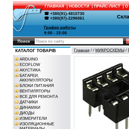
ГЛАВНАЯ
|
НОВОСТИ
|
ПРАЙС-ЛИСТ
|
О
☎ +380(91)-4810730
Скл
☎ +380(97)-2296061
График работы
9:00 - 15:00
Поиск
Главная
/
/
МИКРОСХЕМЫ
/
КАТАЛОГ ТОВАРІВ
ARDUINO
ECOFLOW
АКУСТИКА
БАТАРЕИ,
АККУМУЛЯТОРЫ
БЛОКИ ПИТАНИЯ
ВЕНТИЛЯТОРЫ
ВСЕ ДЛЯ РЕМОНТА
ДАТЧИКИ
ДИНАМІКИ
ДИОДЫ
ИЗМЕРИТЕЛИ
ИЗОЛЯЦИОННЫЕ
МАТЕРИАЛЫ