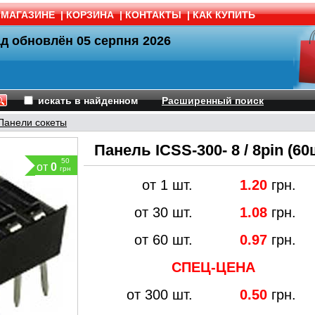
 МАГАЗИНЕ
|
КОРЗИНА
|
КОНТАКТЫ
|
КАК КУПИТЬ
ад обновлён
05 серпня 2026
искать в найденном
Расширенный поиск
Панели сокеты
Панель ICSS-300- 8 / 8pin (60
50
от
0
грн
от 1 шт.
1.20
грн.
от 30 шт.
1.08
грн.
от 60 шт.
0.97
грн.
СПЕЦ-ЦЕНА
от 300 шт.
0.50
грн.