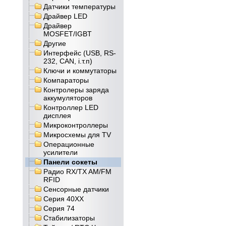
Датчики температуры
Драйвер LED
Драйвер
MOSFET/IGBT
Другие
Интерфейс (USB, RS-
232, CAN, і.т.п)
Ключи и коммутаторы
Компараторы
Контролеры заряда
аккумуляторов
Контроллер LED
дисплея
Микроконтроллеры
Микросхемы для TV
Операционные
усилители
Панели сокеты
Радио RX/TX AM/FM
RFID
Сенсорные датчики
Серия 40XX
Серия 74
Стабилизаторы