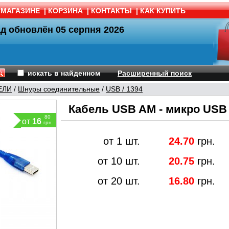
 МАГАЗИНЕ
|
КОРЗИНА
|
КОНТАКТЫ
|
КАК КУПИТЬ
ад обновлён
05 серпня 2026
искать в найденном
Расширенный поиск
ЕЛИ
/
Шнуры соединительные
/
USB / 1394
Кабель USB AM - микро USB 
80
от
16
грн
от 1 шт.
24.70
грн.
от 10 шт.
20.75
грн.
от 20 шт.
16.80
грн.