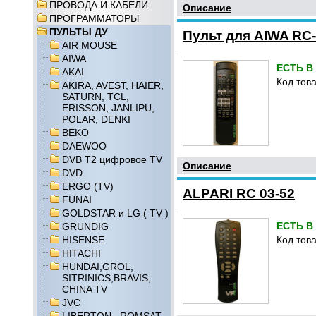
ПРОВОДА И КАБЕЛИ
Описание
ПРОГРАММАТОРЫ
ПУЛЬТЫ ДУ
Пульт для AIWA RC
AIR MOUSE
AIWA
ЕСТЬ В
AKAI
Код това
AKIRA, AVEST, HAIER,
SATURN, TCL,
ERISSON, JANLIPU,
POLAR, DENKI
BEKO
DAEWOO
DVB T2 цифровое TV
Описание
DVD
ERGO (TV)
ALPARI RC 03-52
FUNAI
GOLDSTAR и LG ( TV )
ЕСТЬ В
GRUNDIG
HISENSE
Код това
HITACHI
HUNDAI,GROL,
SITRINICS,BRAVIS,
CHINA TV
JVC