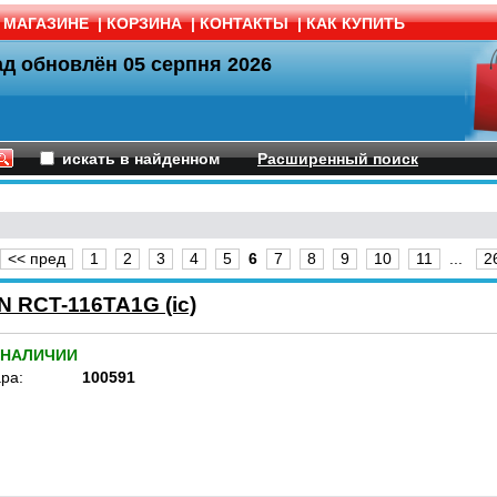
 МАГАЗИНЕ
|
КОРЗИНА
|
КОНТАКТЫ
|
КАК КУПИТЬ
ад обновлён
05 серпня 2026
искать в найденном
Расширенный поиск
<< пред
1
2
3
4
5
6
7
8
9
10
11
...
2
 RCT-116TA1G (ic)
 НАЛИЧИИ
ра:
100591