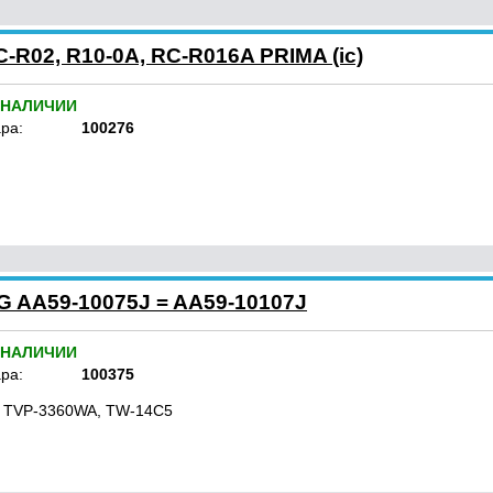
-R02, R10-0A, RC-R016A PRIMA (ic)
 НАЛИЧИИ
ра:
100276
 AA59-10075J = AA59-10107J
 НАЛИЧИИ
ра:
100375
 TVP-3360WA, TW-14C5