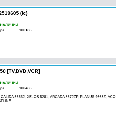
519605 (ic)
 НАЛИЧИИ
ра:
100186
0 [TV,DVD,VCR]
 НАЛИЧИИ
ра:
100466
 CALIDA 56632, XELOS 5281, ARCADA 8672ZP, PLANUS 4663Z, ACO
ATLINE