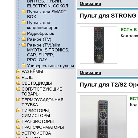
ВИТЯЗЬ, РУБИН,
Описание
ELECTRON, СОКОЛ
Пульты для SMART
Пульт для STRONG S
BOX
Пульты для
кондиционеров
ЕСТЬ В
Радиобрелок
Код това
Разное (TV)
Разное (TV)/slim
MYOTA, SITRONICS,
CAR, SUPER,
PROLOJY
Универсальные пульты
РАЗЪЁМЫ
Описание
РЕЛЕ
СВЕТОДИОДЫ
Пульт для T2/S2 O
СОПУТСТВУЮЩИЕ
ТОВАРЫ
ЕС
ТЕРМОУСАДОЧНАЯ
ТРУБКА
Код
ТИРИСТОРЫ,
СИМИСТОРЫ
ТРАНЗИСТОРЫ
ТРАНСФОРМАТОРЫ
УСТРОЙСТВА