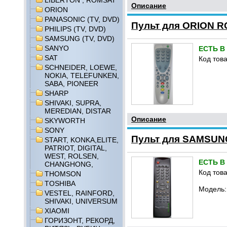
LIBERTON , ROMSAT
Описание
ORION
PANASONIC (TV, DVD)
Пульт для ORION RC
PHILIPS (TV, DVD)
SAMSUNG (TV, DVD)
SANYO
ЕСТЬ В
SAT
Код това
SCHNEIDER, LOEWE,
NOKIA, TELEFUNKEN,
SABA, PIONEER
SHARP
SHIVAKI, SUPRA,
MEREDIAN, DISTAR
Описание
SKYWORTH
SONY
Пульт для SAMSUNG
START, KONKA,ELITE,
PATRIOT, DIGITAL,
WEST, ROLSEN,
ЕСТЬ В
CHANGHONG,
Код това
THOMSON
TOSHIBA
Модель:
VESTEL, RAINFORD,
SHIVAKI, UNIVERSUM
XIAOMI
ГОРИЗОНТ, РЕКОРД,