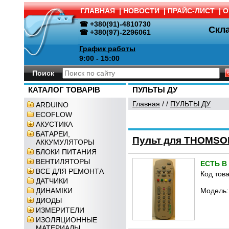
ГЛАВНАЯ
|
НОВОСТИ
|
ПРАЙС-ЛИСТ
|
О
☎ +380(91)-4810730
Скл
☎ +380(97)-2296061
График работы
9:00 - 15:00
Поиск
КАТАЛОГ ТОВАРІВ
ПУЛЬТЫ ДУ
Главная
/
/
ПУЛЬТЫ ДУ
ARDUINO
ECOFLOW
АКУСТИКА
БАТАРЕИ,
Пульт для THOMSON
АККУМУЛЯТОРЫ
БЛОКИ ПИТАНИЯ
ВЕНТИЛЯТОРЫ
ЕСТЬ В
ВСЕ ДЛЯ РЕМОНТА
Код това
ДАТЧИКИ
ДИНАМІКИ
Модель:
ДИОДЫ
ИЗМЕРИТЕЛИ
ИЗОЛЯЦИОННЫЕ
МАТЕРИАЛЫ