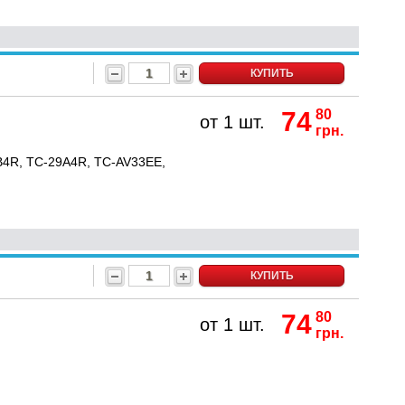
КУПИТЬ
74
80
от 1 шт.
грн.
B4R, TC-29A4R, TC-AV33EE,
КУПИТЬ
74
80
от 1 шт.
грн.