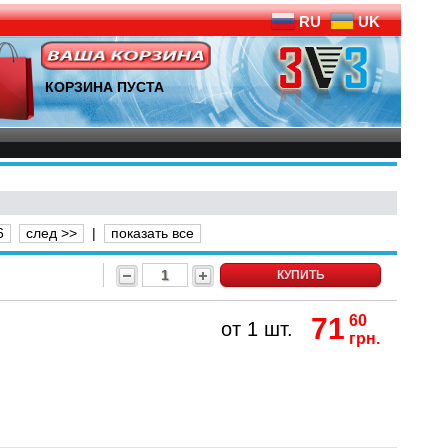
RU
UK
КОРЗИНА ПУСТА
6
след >>
|
показать все
КУПИТЬ
71
60
от 1 шт.
грн.