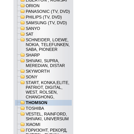
LIBERTON , ROMSAT
ORION
PANASONIC (TV, DVD)
PHILIPS (TV, DVD)
SAMSUNG (TV, DVD)
SANYO
SAT
SCHNEIDER, LOEWE,
NOKIA, TELEFUNKEN,
SABA, PIONEER
SHARP
SHIVAKI, SUPRA,
MEREDIAN, DISTAR
SKYWORTH
SONY
START, KONKA,ELITE,
PATRIOT, DIGITAL,
WEST, ROLSEN,
CHANGHONG,
THOMSON
TOSHIBA
VESTEL, RAINFORD,
SHIVAKI, UNIVERSUM
XIAOMI
ГОРИЗОНТ, РЕКОРД,