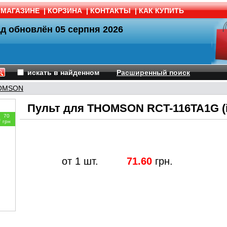
 МАГАЗИНЕ
|
КОРЗИНА
|
КОНТАКТЫ
|
КАК КУПИТЬ
ад обновлён
05 серпня 2026
искать в найденном
Расширенный поиск
OMSON
Пульт для THOMSON RCT-116TA1G (i
70
9
грн
от 1 шт.
71.60
грн.