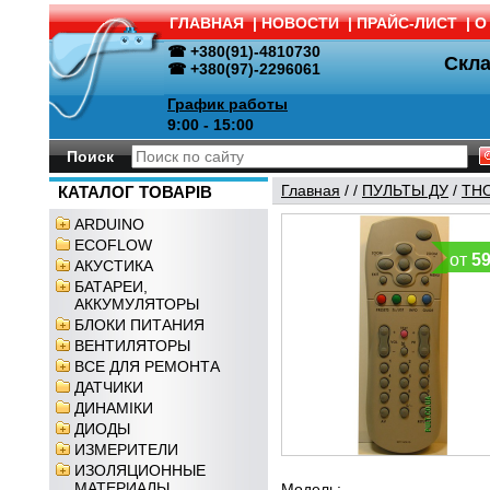
ГЛАВНАЯ
|
НОВОСТИ
|
ПРАЙС-ЛИСТ
|
О
☎ +380(91)-4810730
Скл
☎ +380(97)-2296061
График работы
9:00 - 15:00
Поиск
Главная
/
/
ПУЛЬТЫ ДУ
/
TH
КАТАЛОГ ТОВАРІВ
ARDUINO
ECOFLOW
от
5
АКУСТИКА
БАТАРЕИ,
АККУМУЛЯТОРЫ
БЛОКИ ПИТАНИЯ
ВЕНТИЛЯТОРЫ
ВСЕ ДЛЯ РЕМОНТА
ДАТЧИКИ
ДИНАМІКИ
ДИОДЫ
ИЗМЕРИТЕЛИ
ИЗОЛЯЦИОННЫЕ
МАТЕРИАЛЫ
Модель: