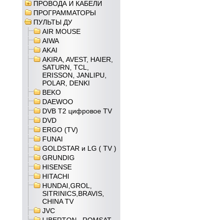
ПРОВОДА И КАБЕЛИ
ПРОГРАММАТОРЫ
ПУЛЬТЫ ДУ
AIR MOUSE
AIWA
AKAI
AKIRA, AVEST, HAIER,
SATURN, TCL,
ERISSON, JANLIPU,
POLAR, DENKI
BEKO
DAEWOO
DVB T2 цифровое TV
DVD
ERGO (TV)
FUNAI
GOLDSTAR и LG ( TV )
GRUNDIG
HISENSE
HITACHI
HUNDAI,GROL,
SITRINICS,BRAVIS,
CHINA TV
JVC