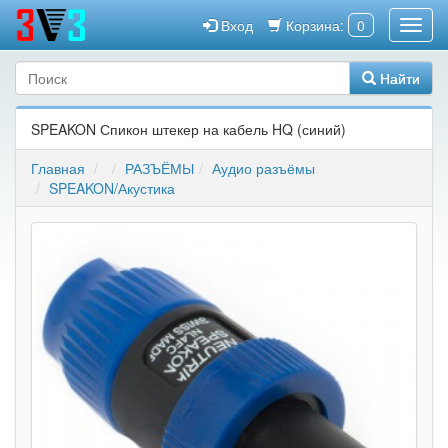
Вход
Корзина:
0
Найти
SPEAKON Спикон штекер на кабель HQ (синий)
Главная
РАЗЪЁМЫ
Аудио разъёмы
SPEAKON/Акустика